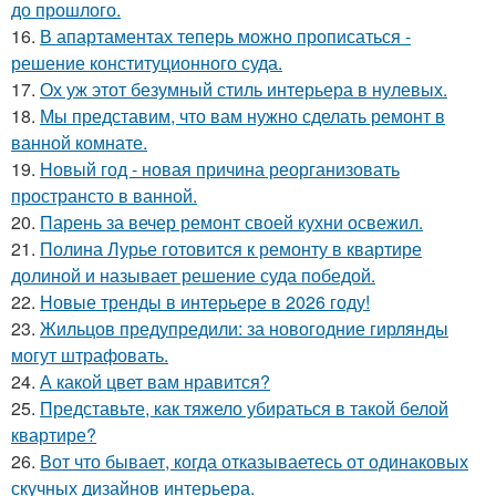
до прошлого.
16.
В апартаментах теперь можно прописаться -
решение конституционного суда.
17.
Ох уж этот безумный стиль интерьера в нулевых.
18.
Мы представим, что вам нужно сделать ремонт в
ванной комнате.
19.
Новый год - новая причина реорганизовать
пространсто в ванной.
20.
Парень за вечер ремонт своей кухни освежил.
21.
Полина Лурье готовится к ремонту в квартире
долиной и называет решение суда победой.
22.
Новые тренды в интерьере в 2026 году!
23.
Жильцов предупредили: за новогодние гирлянды
могут штрафовать.
24.
А какой цвет вам нравится?
25.
Представьте, как тяжело убираться в такой белой
квартире?
26.
Вот что бывает, когда отказываетесь от одинаковых
скучных дизайнов интерьера.