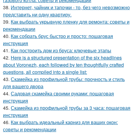
газового котла: советы и рекомендации
38.
Интернет, чайник и тапочки - то, без чего невозможно
представить ни одну квартиру.
39.
Как выбрать укрывную пленку для ремонта: советы и
рекомендации
40.
Как собрать брус быстро и просто: пошаговая
инструкция
41.
Как построить дом из бруса: ключевые этапы
42.
Here is a structured presentation of the six headlines
about Voronezh, each followed by ten thoughtfully crafted
questions, all compiled into a single list:
43.
Скамейка из профильной трубы: прочность и стиль
для вашего двора
44.
Садовая скамейка своими руками: пошаговая
инструкция
45.
Скамейка из профильной трубы за 3 часа: пошаговая
инструкция
46.
Как выбрать идеальный карниз для ваших окон:
советы и рекомендации