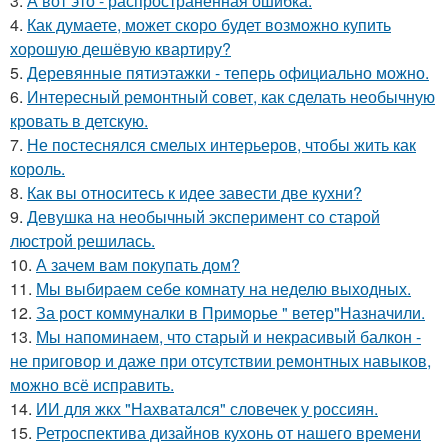
3.
А вот это - распространённая ошибка.
4.
Как думаете, может скоро будет возможно купить
хорошую дешёвую квартиру?
5.
Деревянные пятиэтажки - теперь официально можно.
6.
Интересный ремонтный совет, как сделать необычную
кровать в детскую.
7.
Не постеснялся смелых интерьеров, чтобы жить как
король.
8.
Как вы относитесь к идее завести две кухни?
9.
Девушка на необычный эксперимент со старой
люстрой решилась.
10.
А зачем вам покупать дом?
11.
Мы выбираем себе комнату на неделю выходных.
12.
За рост коммуналки в Приморье " ветер"Назначили.
13.
Мы напоминаем, что старый и некрасивый балкон -
не приговор и даже при отсутствии ремонтных навыков,
можно всё исправить.
14.
ИИ для жкх "Нахватался" словечек у россиян.
15.
Ретроспектива дизайнов кухонь от нашего времени