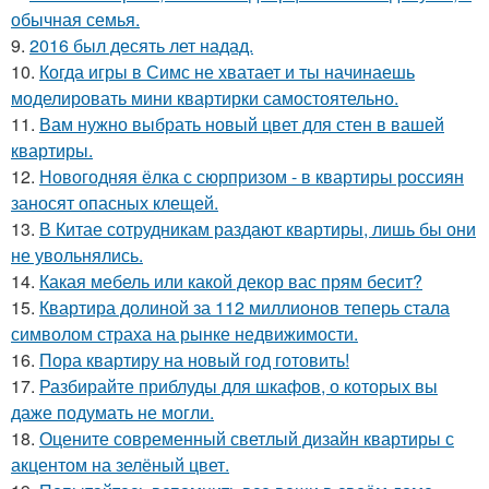
обычная семья.
9.
2016 был десять лет надад.
10.
Когда игры в Симс не хватает и ты начинаешь
моделировать мини квартирки самостоятельно.
11.
Вам нужно выбрать новый цвет для стен в вашей
квартиры.
12.
Новогодняя ёлка с сюрпризом - в квартиры россиян
заносят опасных клещей.
13.
В Китае сотрудникам раздают квартиры, лишь бы они
не увольнялись.
14.
Какая мебель или какой декор вас прям бесит?
15.
Квартира долиной за 112 миллионов теперь стала
символом страха на рынке недвижимости.
16.
Пора квартиру на новый год готовить!
17.
Разбирайте приблуды для шкафов, о которых вы
даже подумать не могли.
18.
Оцените современный светлый дизайн квартиры с
акцентом на зелёный цвет.