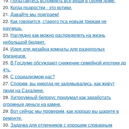
19.
Попытайтесь вспомнить все вещи в своём доме.
20.
Когда подростки - это котики.
21.
Давайте мы поиграем!
22.
Как говорится, старого пса новым трюкам не
научишь.
23.
Наглядно как можно распределить на жизнь
небольшой бюджет.
24.
Идея для дизайна комнаты для разнополых
близнецов.
25.
В Госдуме обсуждают снижение семейной ипотеки до
4%.
26.
С социализмом нас?
27.
Спорим, вы никогда не задумывались, как живут
люди на Сахалине.
28.
Хитроумный белорус придумал как заработать
огромные деньги на камне.
29.
Вот сейчас мы проверим, как хорошо вы шарите в
ремонте.
30.
Задачка для отличников с хорошим словарным