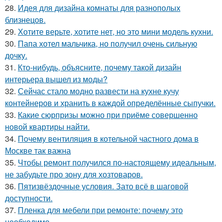
28.
Идея для дизайна комнаты для разнополых
близнецов.
29.
Хотите верьте, хотите нет, но это мини модель кухни.
30.
Папа хотел мальчика, но получил очень сильную
дочку.
31.
Кто-нибудь, объясните, почему такой дизайн
интерьера вышел из моды?
32.
Сейчас стало модно развести на кухне кучу
контейнеров и хранить в каждой определённые сыпучки.
33.
Какие сюрпризы можно при приёме совершенно
новой квартиры найти.
34.
Почему вентиляция в котельной частного дома в
Москве так важна
35.
Чтобы ремонт получился по-настоящему идеальным,
не забудьте про зону для хозтоваров.
36.
Пятизвёздочные условия. Зато всё в шаговой
доступности.
37.
Пленка для мебели при ремонте: почему это
необходимо