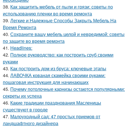
38.
Как защитить мебель от пыли и грязи: советы по
использованию пленки во время ремонта
39.
Легкие и Надежные Способы Закрыть Мебель На
Время Ремонта
40.
Сохраните вашу мебель целой и невредимой: советы
по защите во время ремонта
41.
Headlines:
42.
Полное руководство: как построить сруб своими
руками
43.
Как построить дом из бруса: ключевые этапы
44.
ЛАВОЧКА кованая скамейка своими руками:
пошаговая инструкция для начинающих
45.
Почему потолочные карнизы остаются популярными:
секреты их успеха
46.
Какие традиции празднования Масленицы
существуют в городе
47.
Малоуходный сад: 47 простых приемов от
ландшафтного дизайнера