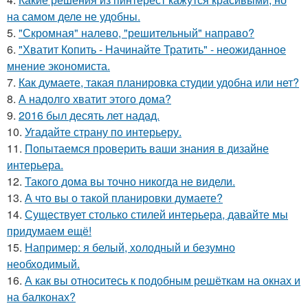
на самом деле не удобны.
5.
"Скромная" налево, "решительный" направо?
6.
"Хватит Копить - Начинайте Тратить" - неожиданное
мнение экономиста.
7.
Как думаете, такая планировка студии удобна или нет?
8.
А надолго хватит этого дома?
9.
2016 был десять лет надад.
10.
Угадайте страну по интерьеру.
11.
Попытаемся проверить ваши знания в дизайне
интерьера.
12.
Такого дома вы точно никогда не видели.
13.
А что вы о такой планировки думаете?
14.
Существует столько стилей интерьера, давайте мы
придумаем ещё!
15.
Например: я белый, холодный и безумно
необходимый.
16.
А как вы относитесь к подобным решёткам на окнах и
на балконах?