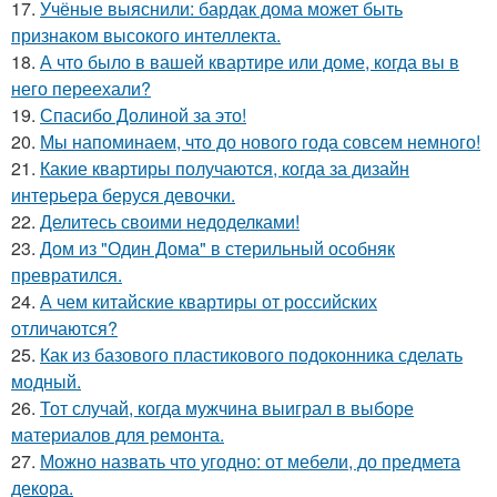
17.
Учёные выяснили: бардак дома может быть
признаком высокого интеллекта.
18.
А что было в вашей квартире или доме, когда вы в
него переехали?
19.
Спасибо Долиной за это!
20.
Мы напоминаем, что до нового года совсем немного!
21.
Какие квартиры получаются, когда за дизайн
интерьера беруся девочки.
22.
Делитесь своими недоделками!
23.
Дом из "Один Дома" в стерильный особняк
превратился.
24.
А чем китайские квартиры от российских
отличаются?
25.
Как из базового пластикового подоконника сделать
модный.
26.
Тот случай, когда мужчина выиграл в выборе
материалов для ремонта.
27.
Можно назвать что угодно: от мебели, до предмета
декора.