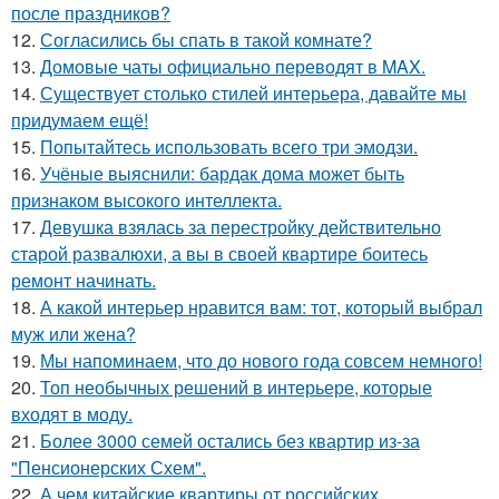
после праздников?
12.
Согласились бы спать в такой комнате?
13.
Домовые чаты официально переводят в MAX.
14.
Существует столько стилей интерьера, давайте мы
придумаем ещё!
15.
Попытайтесь использовать всего три эмодзи.
16.
Учёные выяснили: бардак дома может быть
признаком высокого интеллекта.
17.
Девушка взялась за перестройку действительно
старой развалюхи, а вы в своей квартире боитесь
ремонт начинать.
18.
А какой интерьер нравится вам: тот, который выбрал
муж или жена?
19.
Мы напоминаем, что до нового года совсем немного!
20.
Топ необычных решений в интерьере, которые
входят в моду.
21.
Более 3000 семей остались без квартир из-за
"Пенсионерских Схем".
22.
А чем китайские квартиры от российских