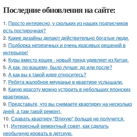
Последние обновления на сайте:
1.
Просто интересно, у скольких из наших подписчиков
есть постирочная?
2.
Какие дизайны делают действительно богатые люди.
3.
Подборка нетипичных и очень красивых решений в
интерьере!
4.
Куры вместо кошек - новый тренд удивляет из Китая.
5.
А как, по-вашему, было лучше: до или после?
6.
А как вы к такой идее относитесь?
7.
Ребята жалобное мяуканье в квартире услышали.
8.
Какую красоту можно устроить в небольших японских
квартирках.
9.
Представьте, что вы снимаете квартирку на несколько
дней, а там такой ремонт.
10.
Сдавать квартиру "Втихую" больше не получится.
11.
Интересный ремонтный совет, как сделать
необычную кровать в детскую.