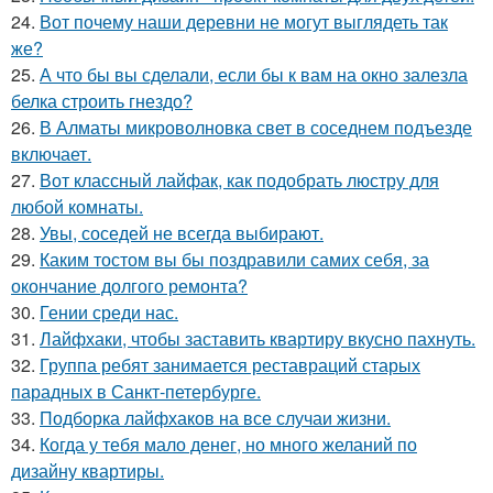
24.
Вот почему наши деревни не могут выглядеть так
же?
25.
А что бы вы сделали, если бы к вам на окно залезла
белка строить гнездо?
26.
В Алматы микроволновка свет в соседнем подъезде
включает.
27.
Вот классный лайфак, как подобрать люстру для
любой комнаты.
28.
Увы, соседей не всегда выбирают.
29.
Каким тостом вы бы поздравили самих себя, за
окончание долгого ремонта?
30.
Гении среди нас.
31.
Лайфхаки, чтобы заставить квартиру вкусно пахнуть.
32.
Группа ребят занимается реставраций старых
парадных в Санкт-петербурге.
33.
Подборка лайфхаков на все случаи жизни.
34.
Когда у тебя мало денег, но много желаний по
дизайну квартиры.