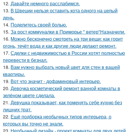
12.
Давайте немного расслабимся.
13.
В Швеции нельзя оставить кота одного на целый
день.
14.
Поделитесь своей болью.
15.
За рост коммуналки в Приморье " ветер"Назначили.
16.
Можно бесконечно смотреть на три вещи: как горит
огонь, течёт вода и как другие люди делают ремонт.
17.
Сделки с недвижимостью в России хотят полностью
перевести в безнал.
18.
Вам нужно выбрать новый цвет для стен в вашей
квартиры.
19.
Вот что значит - дофаминовый интерьер.
20.
Девочка косметический ремонт ванной комнаты в
зелёном цвете сделала.
21.
Девушка показывает, как поменять себе кухню без
лишних трат.
22.
Ещё подборка необычных типов интерьера, о
которых вы точно не знали.
23.
Необычный дизайн - проект комнаты для двух детей.