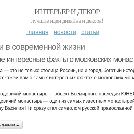
ИНТЕРЬЕР И ДЕКОР
лучшие идеи дизайна и декора!
главная
новости
статьи
и в современной жизни
ие интересные факты о московских монас
а — это не только столица России, но и город, богатый ист
сскажем вам о самых интересных фактах о московских мона
водевичий монастырь — объект Всемирного наследия ЮН
евичий монастырь — один из самых известных монастырей 
зу Василия III и сразу стал символом русской православно
ь дальше →