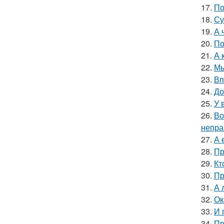
17.
По
18.
Су
19.
А 
20.
По
21.
А 
22.
Мы
23.
Вп
24.
До
25.
У 
26.
Во
непра
27.
А 
28.
Пр
29.
Кт
30.
Пр
31.
А 
32.
Ок
33.
И 
34.
Пр