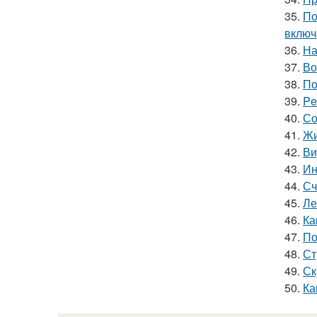
35.
По
включ
36.
На
37.
Во
38.
По
39.
Pe
40.
Со
41.
Жи
42.
Ви
43.
Ин
44.
Сч
45.
Ле
46.
Ка
47.
По
48.
Ст
49.
Ск
50.
Ка