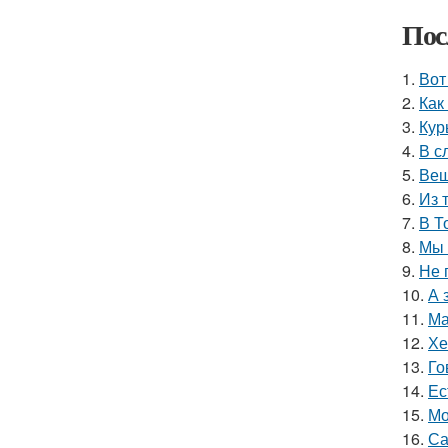
Пос
1.
Вот
2.
Как
3.
Кур
4.
В с
5.
Вещ
6.
Из 
7.
В Т
8.
Мы 
9.
Не 
10.
А 
11.
Ма
12.
Хе
13.
Го
14.
Ес
15.
Мо
16.
Са