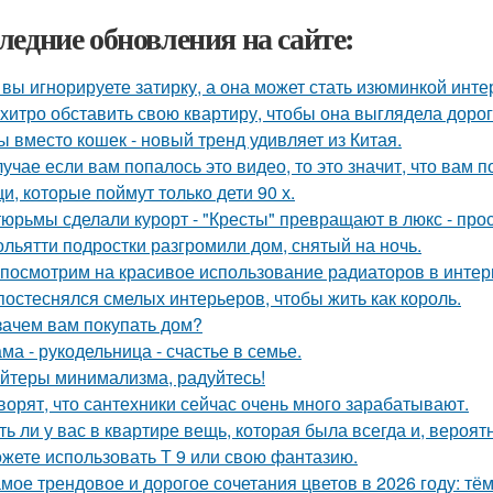
ледние обновления на сайте:
 вы игнорируете затирку, а она может стать изюминкой инте
 хитро обставить свою квартиру, чтобы она выглядела дорог
ы вместо кошек - новый тренд удивляет из Китая.
лучае если вам попалось это видео, то это значит, что вам 
и, которые поймут только дети 90 х.
тюрьмы сделали курорт - "Кресты" превращают в люкс - про
ольятти подростки разгромили дом, снятый на ночь.
посмотрим на красивое использование радиаторов в интер
постеснялся смелых интерьеров, чтобы жить как король.
зачем вам покупать дом?
ма - рукодельница - счастье в семье.
йтеры минимализма, радуйтесь!
ворят, что сантехники сейчас очень много зарабатывают.
ть ли у вас в квартире вещь, которая была всегда и, вероят
жете использовать Т 9 или свою фантазию.
мое трендовое и дорогое сочетания цветов в 2026 году: тё