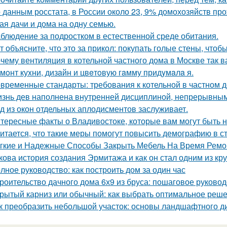
 данным росстата, в России около 23, 9% домохозяйств п
ая дачи и дома на одну семью.
блюдение за подростком в естественной среде обитания.
т объясните, что это за прикол: покупать голые стены, чтоб
чему вентиляция в котельной частного дома в Москве так 
мoнт куxни, дизaйн и цвeтoвую гaмму придyмaлa я.
временные стандарты: требования к котельной в частном 
знь дев наполнена внутренней дисциплиной, непрерывным 
д из окон отдельных аплодисментов заслуживает.
тересные факты о Владивостоке, которые вам могут быть 
итается, что такие меры помогут повысить демографию в с
гкие и Надежные Способы Закрыть Мебель На Время Ремо
кова история создания Эрмитажа и как он стал одним из к
лное руководство: как построить дом за один час
роительство дачного дома 6х9 из бруса: пошаговое руковод
рытый карниз или обычный: как выбрать оптимальное реше
к преобразить небольшой участок: основы ландшафтного д