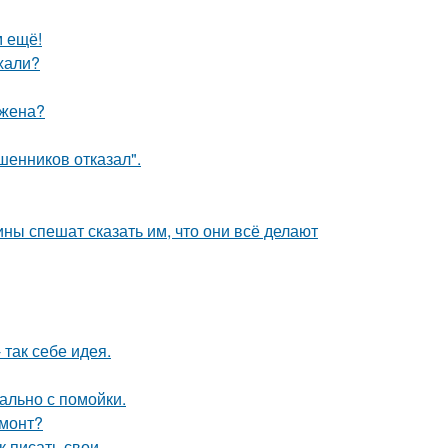
м ещё!
ехали?
 жена?
шенников отказал".
ны спешат сказать им, что они всё делают
так себе идея.
ально с помойки.
емонт?
 писать свои.