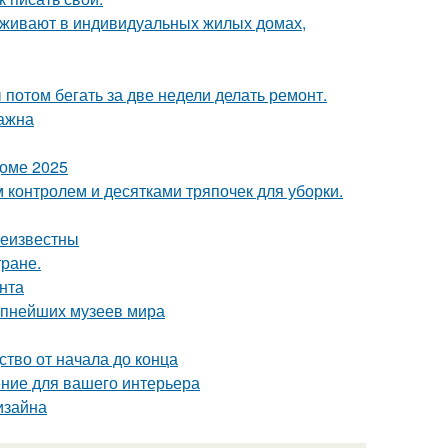
роживают в индивидуальных жилых домах,
ы потом бегать за две недели делать ремонт.
важна
доме 2025
контролем и десятками тряпочек для уборки.
неизвестны
тране.
нта
рупнейших музеев мира
ство от начала до конца
ние для вашего интерьера
изайна