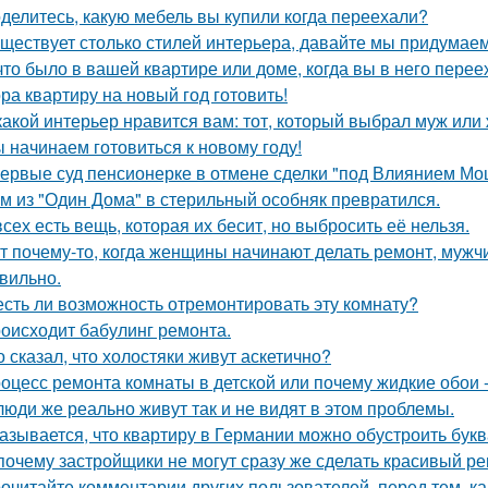
делитесь, какую мебель вы купили когда переехали?
ществует столько стилей интерьера, давайте мы придумае
что было в вашей квартире или доме, когда вы в него пере
ра квартиру на новый год готовить!
какой интерьер нравится вам: тот, который выбрал муж или
 начинаем готовиться к новому году!
ервые суд пенсионерке в отмене сделки "под Влиянием Мо
м из "Один Дома" в стерильный особняк превратился.
всех есть вещь, которая их бесит, но выбросить её нельзя.
т почему-то, когда женщины начинают делать ремонт, мужчи
вильно.
есть ли возможность отремонтировать эту комнату?
оисходит бабулинг ремонта.
о сказал, что холостяки живут аскетично?
оцесс ремонта комнаты в детской или почему жидкие обои - 
люди же реально живут так и не видят в этом проблемы.
азывается, что квартиру в Германии можно обустроить букв
почему застройщики не могут сразу же сделать красивый р
очитайте комментарии других пользователей, перед тем, как