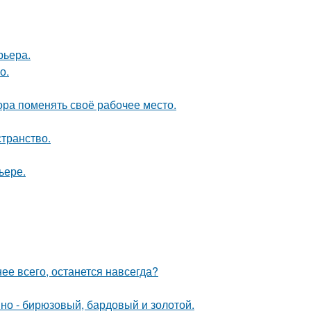
рьера.
о.
пора поменять своё рабочее место.
странство.
ьере.
нее всего, останется навсегда?
мно - бирюзовый, бардовый и золотой.