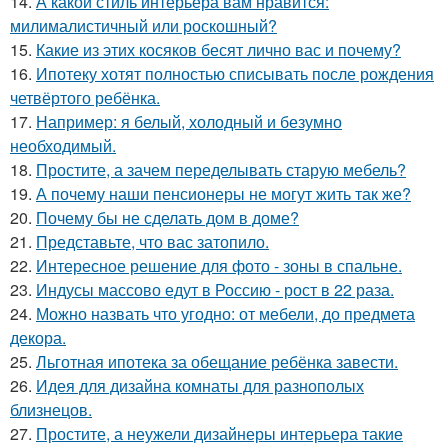
14.
А какой стиль интерьера вам нравится:
милималистичный или роскошный?
15.
Какие из этих косяков бесят лично вас и почему?
16.
Ипотеку хотят полностью списывать после рождения
четвёртого ребёнка.
17.
Например: я белый, холодный и безумно
необходимый.
18.
Простите, а зачем переделывать старую мебель?
19.
А почему наши пенсионеры не могут жить так же?
20.
Почему бы не сделать дом в доме?
21.
Представьте, что вас затопило.
22.
Интересное решение для фото - зоны в спальне.
23.
Индусы массово едут в Россию - рост в 22 раза.
24.
Можно назвать что угодно: от мебели, до предмета
декора.
25.
Льготная ипотека за обещание ребёнка завести.
26.
Идея для дизайна комнаты для разнополых
близнецов.
27.
Простите, а неужели дизайнеры интерьера такие