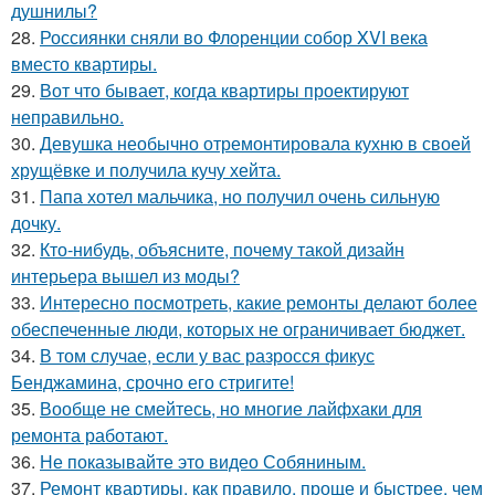
душнилы?
28.
Россиянки сняли во Флоренции собор XVI века
вместо квартиры.
29.
Вот что бывает, когда квартиры проектируют
неправильно.
30.
Девушка необычно отремонтировала кухню в своей
хрущёвке и получила кучу хейта.
31.
Папа хотел мальчика, но получил очень сильную
дочку.
32.
Кто-нибудь, объясните, почему такой дизайн
интерьера вышел из моды?
33.
Интересно посмотреть, какие ремонты делают более
обеспеченные люди, которых не ограничивает бюджет.
34.
В том случае, если у вас разросся фикус
Бенджамина, срочно его стригите!
35.
Вообще не смейтесь, но многие лайфхаки для
ремонта работают.
36.
Не показывайте это видео Собяниным.
37.
Ремонт квартиры, как правило, проще и быстрее, чем