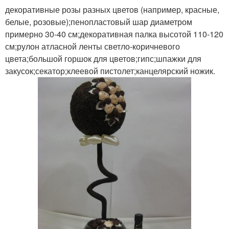
декоративные розы разных цветов (например, красные,
белые, розовые);пенопластовый шар диаметром
примерно 30-40 см;декоративная палка высотой 110-120
см;рулон атласной ленты светло-коричневого
цвета;большой горшок для цветов;гипс;шпажки для
закусок;секатор;клеевой пистолет;канцелярский ножик.