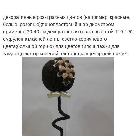
декоративные розы разных цветов (например, красные,
белые, розовые);пенопластовый шар диаметром
примерно 30-40 см;декоративная палка высотой 110-120
см;рулон атласной ленты светло-коричневого
цвета;большой горшок для цветов;гипс;шпажки для
закусок;секатор;клеевой пистолет;канцелярский ножик.