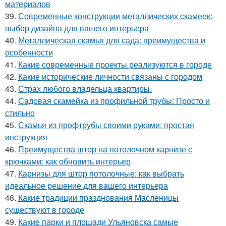
материалов
39.
Современные конструкции металлических скамеек:
выбор дизайна для вашего интерьера
40.
Металлическая скамья для сада: преимущества и
особенности
41.
Какие современные проекты реализуются в городе
42.
Какие исторические личности связаны с городом
43.
Страх любого владельца квартиры.
44.
Садовая скамейка из профильной трубы: Просто и
стильно
45.
Скамья из профтрубы своими руками: простая
инструкция
46.
Преимущества штор на потолочном карнизе с
крючками: как обновить интерьер
47.
Карнизы для штор потолочные: как выбрать
идеальное решение для вашего интерьера
48.
Какие традиции празднования Масленицы
существуют в городе
49.
Какие парки и площади Ульяновска самые