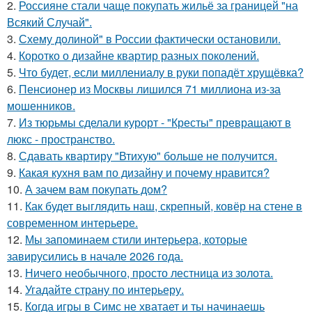
2.
Россияне стали чаще покупать жильё за границей "на
Всякий Случай".
3.
Схему долиной" в России фактически остановили.
4.
Коротко о дизайне квартир разных поколений.
5.
Что будет, если миллениалу в руки попадёт хрущёвка?
6.
Пенсионер из Москвы лишился 71 миллиона из-за
мошенников.
7.
Из тюрьмы сделали курорт - "Кресты" превращают в
люкс - пространство.
8.
Сдавать квартиру "Втихую" больше не получится.
9.
Какая кухня вам по дизайну и почему нравится?
10.
А зачем вам покупать дом?
11.
Как будет выглядить наш, скрепный, ковёр на стене в
современном интерьере.
12.
Мы запоминаем стили интерьера, которые
завирусились в начале 2026 года.
13.
Ничего необычного, просто лестница из золота.
14.
Угадайте страну по интерьеру.
15.
Когда игры в Симс не хватает и ты начинаешь