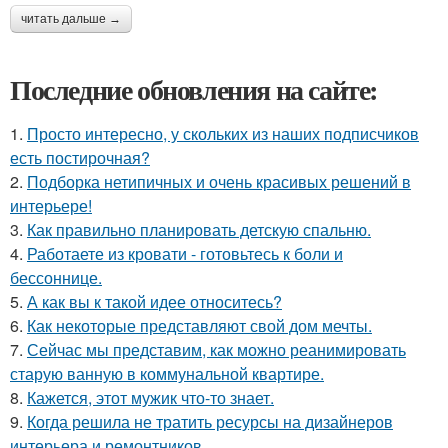
читать дальше →
Последние обновления на сайте:
1.
Просто интересно, у скольких из наших подписчиков
есть постирочная?
2.
Подборка нетипичных и очень красивых решений в
интерьере!
3.
Как правильно планировать детскую спальню.
4.
Работаете из кровати - готовьтесь к боли и
бессоннице.
5.
А как вы к такой идее относитесь?
6.
Как некоторые представляют свой дом мечты.
7.
Сейчас мы представим, как можно реанимировать
старую ванную в коммунальной квартире.
8.
Кажется, этот мужик что-то знает.
9.
Когда решила не тратить ресурсы на дизайнеров
интерьера и ремонтников.