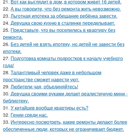
21.
Вот как выглядит в дом, в котором живет 16 детей.
22.
А вы говорите, что без ремонта жить невозможно.
23.
Льготная ипотека за обещание ребёнка завести.
24.
Девушка свою кухню в сталинке переделывает.
25.
Представьте, что вы поселились в квартиру без
ремонта.
26.
Без детей не взять ипотеку, но детей не завести без
ипотеки.
27.
Подготовка комнаты подростков к началу учебного
года!
28.
Талантливый человек даже в небольшом
пространстве сможет навести уют.
29.
Любители чая, объединяйтесь!
30.
Девушка своими руками делает реалистичную мини -
библиотеку.
31.
У китайцев вообще квартиры есть?
32.
Гении среди нас.
33.
Интересно посмотреть, какие ремонты делают более
обеспеченные люди, которых не ограничивает бюджет.