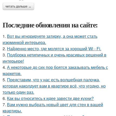
читать дальше →
Последние обновления на сайте:
1.
Вот вы игнорируете затирку, а она может стать
изюминкой интерьера.
2.
Найденно место, где молятся за хороший Wi - Fi.
3.
Подборка нетипичных и очень красивых решений в
интерьере!
4.
А некоторые до сих пор боятся заказывать мебель с
маркетов.
5.
Представим, что у нас есть волшебная палочка,
которая наколдует вам в квартире всё, что угодно, но
только один раз.
6.
Как вы относитесь к идее завести две кухни?
7.
Вам нужно выбрать новый цвет для стен в вашей
квартиры.