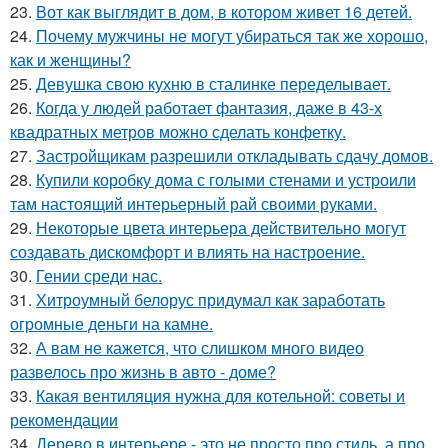
23.
Вот как выглядит в дом, в котором живет 16 детей.
24.
Почему мужчины не могут убираться так же хорошо,
как и женщины?
25.
Девушка свою кухню в сталинке переделывает.
26.
Когда у людей работает фантазия, даже в 43-х
квадратных метров можно сделать конфетку.
27.
Застройщикам разрешили откладывать сдачу домов.
28.
Купили коробку дома с голыми стенами и устроили
там настоящий интерьерный рай своими руками.
29.
Некоторые цвета интерьера действительно могут
создавать дискомфорт и влиять на настроение.
30.
Гении среди нас.
31.
Хитроумный белорус придумал как заработать
огромные деньги на камне.
32.
А вам не кажется, что слишком много видео
развелось про жизнь в авто - доме?
33.
Какая вентиляция нужна для котельной: советы и
рекомендации
34.
Дерево в интерьере - это не просто про стиль, а про