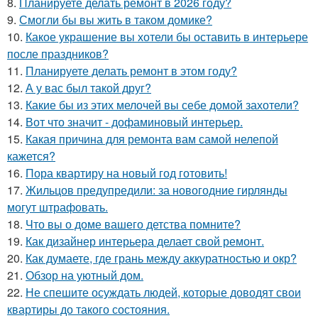
8.
Планируете делать ремонт в 2026 году?
9.
Смогли бы вы жить в таком домике?
10.
Какое украшение вы хотели бы оставить в интерьере
после праздников?
11.
Планируете делать ремонт в этом году?
12.
А у вас был такой друг?
13.
Какие бы из этих мелочей вы себе домой захотели?
14.
Вот что значит - дофаминовый интерьер.
15.
Какая причина для ремонта вам самой нелепой
кажется?
16.
Пора квартиру на новый год готовить!
17.
Жильцов предупредили: за новогодние гирлянды
могут штрафовать.
18.
Что вы о доме вашего детства помните?
19.
Как дизайнер интерьера делает свой ремонт.
20.
Как думаете, где грань между аккуратностью и окр?
21.
Обзор на уютный дом.
22.
Не спешите осуждать людей, которые доводят свои
квартиры до такого состояния.