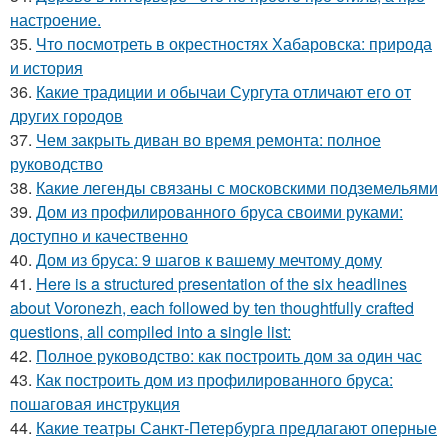
настроение.
35.
Что посмотреть в окрестностях Хабаровска: природа
и история
36.
Какие традиции и обычаи Сургута отличают его от
других городов
37.
Чем закрыть диван во время ремонта: полное
руководство
38.
Какие легенды связаны с московскими подземельями
39.
Дом из профилированного бруса своими руками:
доступно и качественно
40.
Дом из бруса: 9 шагов к вашему мечтому дому
41.
Here is a structured presentation of the six headlines
about Voronezh, each followed by ten thoughtfully crafted
questions, all compiled into a single list:
42.
Полное руководство: как построить дом за один час
43.
Как построить дом из профилированного бруса:
пошаговая инструкция
44.
Какие театры Санкт-Петербурга предлагают оперные