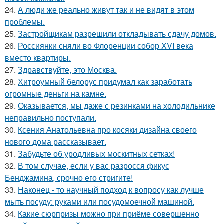
24.
А люди же реально живут так и не видят в этом
проблемы.
25.
Застройщикам разрешили откладывать сдачу домов.
26.
Россиянки сняли во Флоренции собор XVI века
вместо квартиры.
27.
Здравствуйте, это Москва.
28.
Хитроумный белорус придумал как заработать
огромные деньги на камне.
29.
Оказывается, мы даже с резинками на холодильнике
неправильно поступали.
30.
Ксения Анатольевна про косяки дизайна своего
нового дома рассказывает.
31.
Забудьте об уродливых москитных сетках!
32.
В том случае, если у вас разросся фикус
Бенджамина, срочно его стригите!
33.
Наконец - то научный подход к вопросу как лучше
мыть посуду: руками или посудомоечной машиной.
34.
Какие сюрпризы можно при приёме совершенно