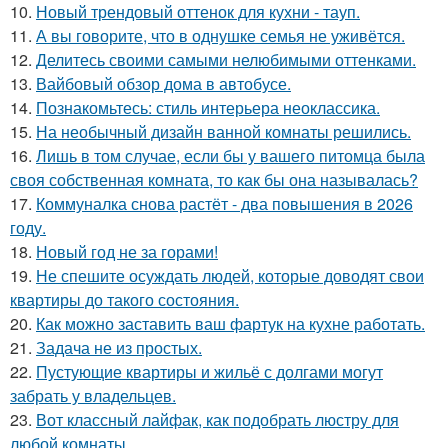
10.
Новый трендовый оттенок для кухни - тауп.
11.
А вы говорите, что в однушке семья не уживётся.
12.
Делитесь своими самыми нелюбимыми оттенками.
13.
Вайбовый обзор дома в автобусе.
14.
Познакомьтесь: стиль интерьера неоклассика.
15.
На необычный дизайн ванной комнаты решились.
16.
Лишь в том случае, если бы у вашего питомца была
своя собственная комната, то как бы она называлась?
17.
Коммуналка снова растёт - два повышения в 2026
году.
18.
Новый год не за горами!
19.
Не спешите осуждать людей, которые доводят свои
квартиры до такого состояния.
20.
Как можно заставить ваш фартук на кухне работать.
21.
Задача не из простых.
22.
Пустующие квартиры и жильё с долгами могут
забрать у владельцев.
23.
Вот классный лайфак, как подобрать люстру для
любой комнаты.