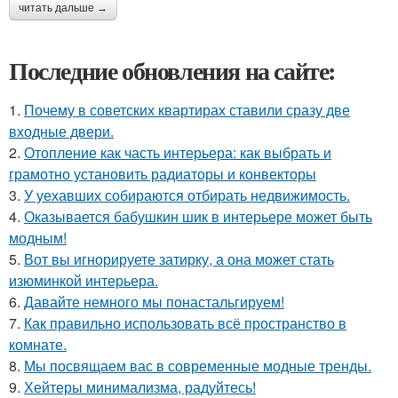
читать дальше →
Последние обновления на сайте:
1.
Почему в советских квартирах ставили сразу две
входные двери.
2.
Отопление как часть интерьера: как выбрать и
грамотно установить радиаторы и конвекторы
3.
У уехавших собираются отбирать недвижимость.
4.
Оказывается бабушкин шик в интерьере может быть
модным!
5.
Вот вы игнорируете затирку, а она может стать
изюминкой интерьера.
6.
Давайте немного мы понастальгируем!
7.
Как правильно использовать всё пространство в
комнате.
8.
Мы посвящаем вас в современные модные тренды.
9.
Хейтеры минимализма, радуйтесь!