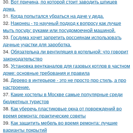
30.
Вот причина, по которой стоит заводить шпицев
дома.
31.
Когда попытался убраться на даче у деда.
32.
Наконец - то научный подход к вопросу как лучше
мыть посуду: руками или посудомоечной машиной.
33.
Госдума хочет запретить россиянам использовать
дачные участки для зароботка.
34.
Обязательна ли вентиляция в котельной: что говорит
законодательство
35.
Установка вентканалов для газовых котлов в частном
доме: основные требования и правила
36.
Дерево в интерьере - это не просто про стиль, а про
настроение.
37.
Какие хостелы в Москве самые популярные среди
бюджетных туристов
38.
Как уберечь пластиковые окна от повреждений во
время ремонта: практические советы
39.
Как защитить мебель во время ремонта: лучшие
варианты покрытий