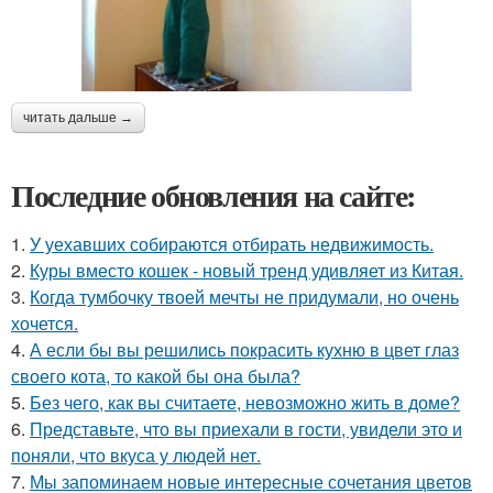
читать дальше →
Последние обновления на сайте:
1.
У уехавших собираются отбирать недвижимость.
2.
Куры вместо кошек - новый тренд удивляет из Китая.
3.
Когда тумбочку твоей мечты не придумали, но очень
хочется.
4.
А если бы вы решились покрасить кухню в цвет глаз
своего кота, то какой бы она была?
5.
Без чего, как вы считаете, невозможно жить в доме?
6.
Представьте, что вы приехали в гости, увидели это и
поняли, что вкуса у людей нет.
7.
Мы запоминаем новые интересные сочетания цветов