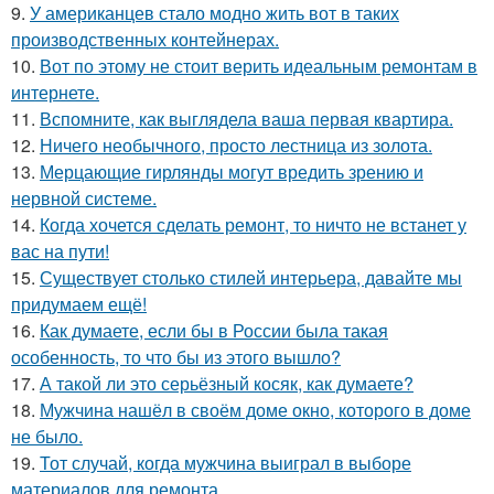
9.
У американцев стало модно жить вот в таких
производственных контейнерах.
10.
Вот по этому не стоит верить идеальным ремонтам в
интернете.
11.
Вспомните, как выглядела ваша первая квартира.
12.
Ничего необычного, просто лестница из золота.
13.
Мерцающие гирлянды могут вредить зрению и
нервной системе.
14.
Когда хочется сделать ремонт, то ничто не встанет у
вас на пути!
15.
Существует столько стилей интерьера, давайте мы
придумаем ещё!
16.
Как думаете, если бы в России была такая
особенность, то что бы из этого вышло?
17.
А такой ли это серьёзный косяк, как думаете?
18.
Мужчина нашёл в своём доме окно, которого в доме
не было.
19.
Тот случай, когда мужчина выиграл в выборе
материалов для ремонта.