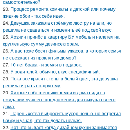
самостоятельно?
23.
Процесс ремонта комнаты в детской или почему
жидкие обои - так себе идея.
24.
Девушка заказала стрёмную люстру на али, но
решила не сдаваться и изменить её под свой вкус.
25.
Хозяин принёс в квартиру БУ мебель и налетел на
кругленькую сумму дезинсекторам.
26.
А вас тоже бесят фильмы ужасов, в которых семья
не съезжает из проклятых домов?
27.
10 лет брака - и земля в подарок.
28.
У родителей, обычно, вкус специфичный.
29.
Пока все красят стены в белый цвет, эта девушка
решила играть по-другому.
30.
Хитрые собственники земли и дома сидят в
ожидании лучшего предложения для выкупа своего
дома.
31.
Парень хотел выбросить мусор ночью, но встретил
бабку и узнал, что так делать нельзя.
32.
Вот что бывает когда дизайном кухни занимается