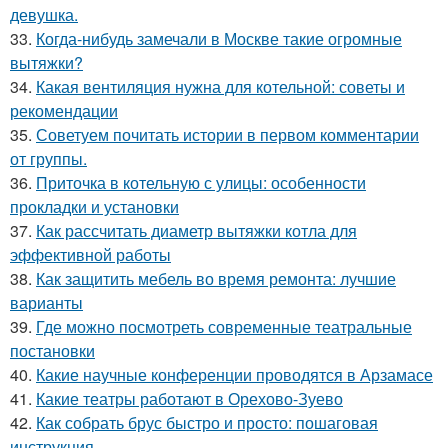
девушка.
33.
Когда-нибудь замечали в Москве такие огромные
вытяжки?
34.
Какая вентиляция нужна для котельной: советы и
рекомендации
35.
Советуем почитать истории в первом комментарии
от группы.
36.
Приточка в котельную с улицы: особенности
прокладки и установки
37.
Как рассчитать диаметр вытяжки котла для
эффективной работы
38.
Как защитить мебель во время ремонта: лучшие
варианты
39.
Где можно посмотреть современные театральные
постановки
40.
Какие научные конференции проводятся в Арзамасе
41.
Какие театры работают в Орехово-Зуево
42.
Как собрать брус быстро и просто: пошаговая
инструкция