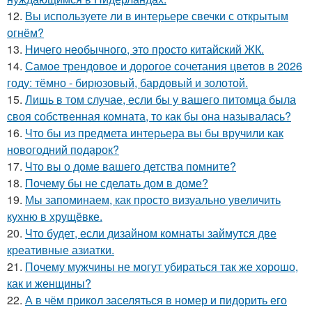
12.
Вы используете ли в интерьере свечки с открытым
огнём?
13.
Ничего необычного, это просто китайский ЖК.
14.
Самое трендовое и дорогое сочетания цветов в 2026
году: тёмно - бирюзовый, бардовый и золотой.
15.
Лишь в том случае, если бы у вашего питомца была
своя собственная комната, то как бы она называлась?
16.
Что бы из предмета интерьера вы бы вручили как
новогодний подарок?
17.
Что вы о доме вашего детства помните?
18.
Почему бы не сделать дом в доме?
19.
Мы запоминаем, как просто визуально увеличить
кухню в хрущёвке.
20.
Что будет, если дизайном комнаты займутся две
креативные азиатки.
21.
Почему мужчины не могут убираться так же хорошо,
как и женщины?
22.
А в чём прикол заселяться в номер и пидорить его