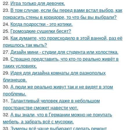
22.
Игра только для девочек.
23.
В том случае, если бы перед вами встал выбор, как
покрасить стены в коридоре, то что бы вы выбрали?
24.
Когда подростки - это котики.
25.
Громоздкие сушилки бесят?
26.
Как думаете, что происходило в этой ванной, раз её
пришлось так мыть?
27.
Дизайн мини - студии для студента или холостяка.
28.
Страшно представить, что кто-то реально живёт в
таких условиях.
29.
Идея для дизайна комнаты для разнополых
близнецов.
30.
А люди же реально живут так и не видят в этом
проблемы.
31.
Талантливый человек даже в небольшом
пространстве сможет навести уют.
32.
А вы знали, что в Германии можно не покупать
мебель, а забрать всё с мусорки.
33.
Зумеры всё чаще выбирают сделать ремонт