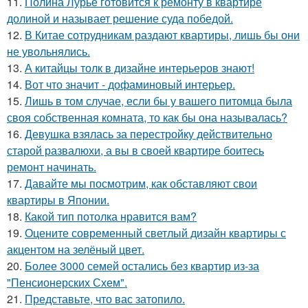
11.
Полина Лурье готовится к ремонту в квартире
долиной и называет решение суда победой.
12.
В Китае сотрудникам раздают квартиры, лишь бы они
не увольнялись.
13.
А китайцы толк в дизайне интерьеров знают!
14.
Вот что значит - дофаминовый интерьер.
15.
Лишь в том случае, если бы у вашего питомца была
своя собственная комната, то как бы она называлась?
16.
Девушка взялась за перестройку действительно
старой развалюхи, а вы в своей квартире боитесь
ремонт начинать.
17.
Давайте мы посмотрим, как обставляют свои
квартиры в Японии.
18.
Какой тип потолка нравится вам?
19.
Оцените современный светлый дизайн квартиры с
акцентом на зелёный цвет.
20.
Более 3000 семей остались без квартир из-за
"Пенсионерских Схем".
21.
Представьте, что вас затопило.