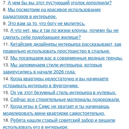
7.
А чем бы вы этот пустующий уголок дополнили?
8.
Мы посмотрим на красивое использование
радиаторов в интерьере.
9.
Это вам за то, что богу не молитесь.
10.
А что нет, мы и так по жизни клоуны, почему бы не
сделать себе подобающее жилище?
11.
Китайские дизайнеры интерьера рассказывают, как
правильно использовать пространство в спальне.
12.
Мы посвящаем вас в современные модные тренды.
13.
Мы запоминаем стили интерьера, которые
завирусились в начале 2026 года.
14.
Когда квартиры недостаточно и вы начинаете
устраивать интерьер в фургончике.
15.
Ох уж этот безумный стиль интерьера в нулевых.
16.
Сейчас все строительные материалы подорожали.
17.
Когда игры в Симс не хватает и ты начинаешь
моделировать мини квартирки самостоятельно.
18.
Ребята нашли старый советский забор и решили
использовать его в интерьере.