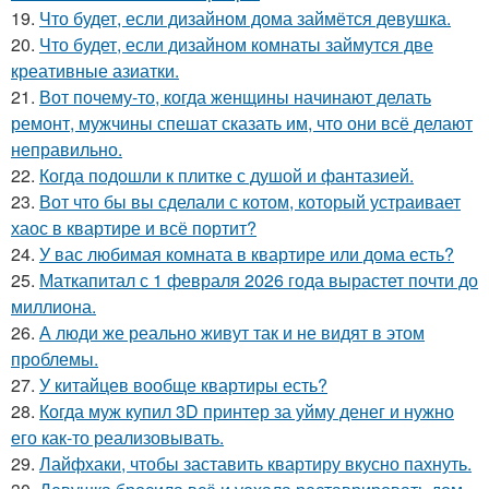
19.
Что будет, если дизайном дома займётся девушка.
20.
Что будет, если дизайном комнаты займутся две
креативные азиатки.
21.
Вот почему-то, когда женщины начинают делать
ремонт, мужчины спешат сказать им, что они всё делают
неправильно.
22.
Когда подошли к плитке с душой и фантазией.
23.
Вот что бы вы сделали с котом, который устраивает
хаос в квартире и всё портит?
24.
У вас любимая комната в квартире или дома есть?
25.
Маткапитал с 1 февраля 2026 года вырастет почти до
миллиона.
26.
А люди же реально живут так и не видят в этом
проблемы.
27.
У китайцев вообще квартиры есть?
28.
Когда муж купил 3D принтер за уйму денег и нужно
его как-то реализовывать.
29.
Лайфхаки, чтобы заставить квартиру вкусно пахнуть.