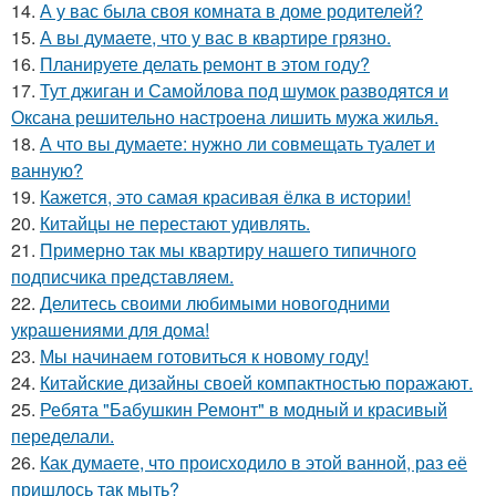
14.
А у вас была своя комната в доме родителей?
15.
А вы думаете, что у вас в квартире грязно.
16.
Планируете делать ремонт в этом году?
17.
Тут джиган и Самойлова под шумок разводятся и
Оксана решительно настроена лишить мужа жилья.
18.
А что вы думаете: нужно ли совмещать туалет и
ванную?
19.
Кажется, это самая красивая ёлка в истории!
20.
Китайцы не перестают удивлять.
21.
Примерно так мы квартиру нашего типичного
подписчика представляем.
22.
Делитесь своими любимыми новогодними
украшениями для дома!
23.
Мы начинаем готовиться к новому году!
24.
Китайские дизайны своей компактностью поражают.
25.
Ребята "Бабушкин Ремонт" в модный и красивый
переделали.
26.
Как думаете, что происходило в этой ванной, раз её
пришлось так мыть?