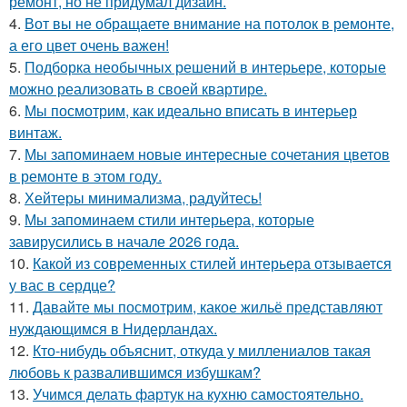
ремонт, но не придумал дизайн.
4.
Вот вы не обращаете внимание на потолок в ремонте,
а его цвет очень важен!
5.
Подборка необычных решений в интерьере, которые
можно реализовать в своей квартире.
6.
Мы посмотрим, как идеально вписать в интерьер
винтаж.
7.
Мы запоминаем новые интересные сочетания цветов
в ремонте в этом году.
8.
Хейтеры минимализма, радуйтесь!
9.
Мы запоминаем стили интерьера, которые
завирусились в начале 2026 года.
10.
Какой из современных стилей интерьера отзывается
у вас в сердце?
11.
Давайте мы посмотрим, какое жильё представляют
нуждающимся в Нидерландах.
12.
Кто-нибудь объяснит, откуда у миллениалов такая
любовь к развалившимся избушкам?
13.
Учимся делать фартук на кухню самостоятельно.