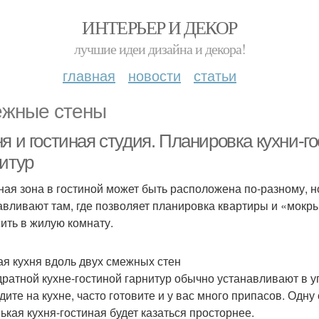
ИНТЕРЬЕР И ДЕКОР
лучшие идеи дизайна и декора!
главная
новости
статьи
жные стены
я и гостиная студия. Планировка кухни-г
нитур
ная зона в гостиной может быть расположена по-разному, н
авливают там, где позволяет планировка квартиры и «мокр
ить в жилую комнату.
ая кухня вдоль двух смежных стен
дратной кухне-гостиной гарнитур обычно устанавливают в у
дите на кухне, часто готовите и у вас много припасов. Одн
ькая кухня-гостиная будет казаться просторнее.