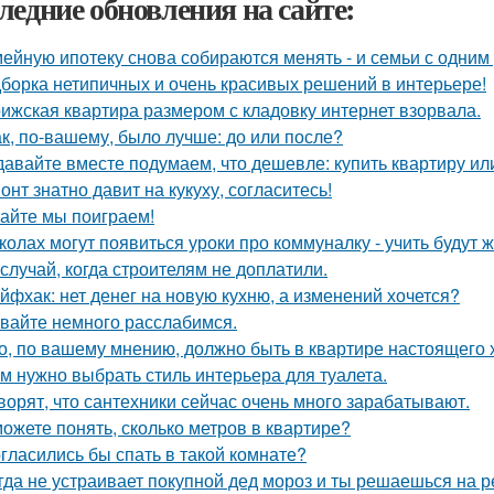
ледние обновления на сайте:
ейную ипотеку снова собираются менять - и семьи с одним
борка нетипичных и очень красивых решений в интерьере!
ижская квартира размером с кладовку интернет взорвала.
ак, по-вашему, было лучше: до или после?
давайте вместе подумаем, что дешевле: купить квартиру ил
онт знатно давит на кукуху, согласитесь!
айте мы поиграем!
колах могут появиться уроки про коммуналку - учить будут 
 случай, когда строителям не доплатили.
йфхак: нет денег на новую кухню, а изменений хочется?
вайте немного расслабимся.
о, по вашему мнению, должно быть в квартире настоящего 
м нужно выбрать стиль интерьера для туалета.
ворят, что сантехники сейчас очень много зарабатывают.
ожете понять, сколько метров в квартире?
гласились бы спать в такой комнате?
гда не устраивает покупной дед мороз и ты решаешься на р