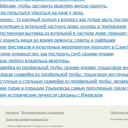
йфхаки, чтобы заставить квартиру вкусно пахнуть.
гда попытался убраться на даче у деда.
конец - то научный подход к вопросу как лучше мыть посуд
нтиляция в котельной частного дома: основы и требования
тественная вытяжка из котельной в частном доме: принцип
е хранить вещи во время ремонта: советы и лайфхаки
кие фестивали и культурные мероприятия проходят в Санк
лное руководство: как построить сруб своими руками
рах любого владельца квартиры.
амейка из профильной трубы своими руками: пошаговая ин
довая скамейка из профильной трубы: пошаговая инструк
ступные и стильные скамейки из профильной трубы: делае
кие парки и площади Ульяновска самые популярные среди 
кие исторические личности связаны с Ижевском
Контакты
Пользовательское соглашение
Обратная св
Политика конфидециальности
Копирование раз
г. Москва, Дербеневский 1-й переулок 5, м. Павелецкая