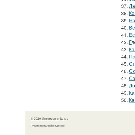
37.
Ла
38.
Ко
39.
На
40.
Ве
41.
Ес
42.
Гд
43.
Ка
44.
По
45.
Ст
46.
Ск
47.
Са
48.
До
49.
Ка
50.
Ка
© 2026 Интерьер и Декор
Лучшие идеи дизайна и декора!