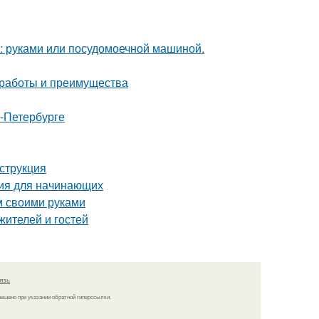
у: руками или посудомоечной машиной.
 работы и преимущества
т-Петербурге
струкция
ция для начинающих
м своими руками
жителей и гостей
язь
решено при указании обратной гиперссылки.