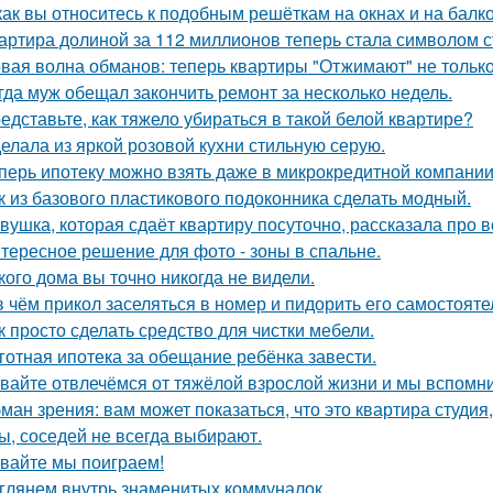
как вы относитесь к подобным решёткам на окнах и на балк
артира долиной за 112 миллионов теперь стала символом 
вая волна обманов: теперь квартиры "Отжимают" не тольк
гда муж обещал закончить ремонт за несколько недель.
едставьте, как тяжело убираться в такой белой квартире?
елала из яркой розовой кухни стильную серую.
перь ипотеку можно взять даже в микрокредитной компании
к из базового пластикового подоконника сделать модный.
вушка, которая сдаёт квартиру посуточно, рассказала про в
тересное решение для фото - зоны в спальне.
кого дома вы точно никогда не видели.
в чём прикол заселяться в номер и пидорить его самостоят
к просто сделать средство для чистки мебели.
готная ипотека за обещание ребёнка завести.
вайте отвлечёмся от тяжёлой взрослой жизни и мы вспомни
ман зрения: вам может показаться, что это квартира студия,
ы, соседей не всегда выбирают.
вайте мы поиграем!
глянем внутрь знаменитых коммуналок.