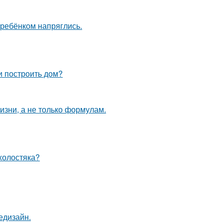
 ребёнком напряглись.
и построить дом?
жизни, а не только формулам.
холостяка?
едизайн.