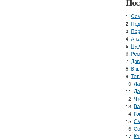
Пос
1.
Сем
2.
Под
3.
Пар
4.
А к
5.
Ну 
6.
Рем
7.
Дав
8.
В ш
9.
Тот
10.
Ла
11.
Да
12.
Чт
13.
Ва
14.
Го
15.
См
16.
Со
17.
Ко