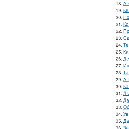
18.
А 
19.
Кв
20.
Но
21.
Ко
22.
Пр
23.
Сд
24.
Те
25.
Ка
26.
Де
27.
Ин
28.
Та
29.
А 
30.
Ка
31.
Ль
32.
Да
33.
Об
34.
Ув
35.
Да
36.
За