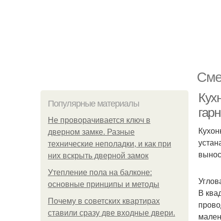
Сме
Кухн
Популярные материалы
гар
Не проворачивается ключ в
Кухон
дверном замке. Разные
устан
технические неполадки, и как при
вынос
них вскрыть дверной замок
Утепление пола на балконе:
Углов
основные принципы и методы
В ква
Почему в советских квартирах
прово
ставили сразу две входные двери.
мален