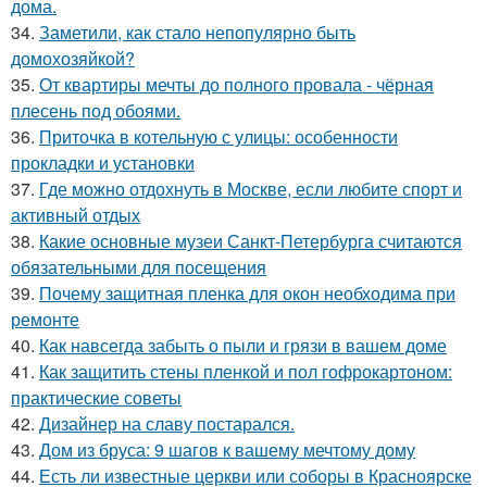
дома.
34.
Заметили, как стало непопулярно быть
домохозяйкой?
35.
От квартиры мечты до полного провала - чёрная
плесень под обоями.
36.
Приточка в котельную с улицы: особенности
прокладки и установки
37.
Где можно отдохнуть в Москве, если любите спорт и
активный отдых
38.
Какие основные музеи Санкт-Петербурга считаются
обязательными для посещения
39.
Почему защитная пленка для окон необходима при
ремонте
40.
Как навсегда забыть о пыли и грязи в вашем доме
41.
Как защитить стены пленкой и пол гофрокартоном:
практические советы
42.
Дизайнер на славу постарался.
43.
Дом из бруса: 9 шагов к вашему мечтому дому
44.
Есть ли известные церкви или соборы в Красноярске