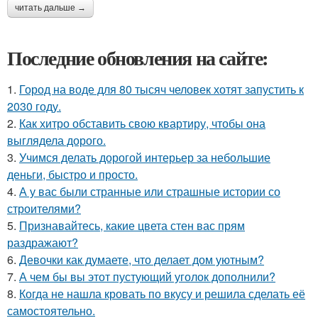
читать дальше →
Последние обновления на сайте:
1.
Город на воде для 80 тысяч человек хотят запустить к
2030 году.
2.
Как хитро обставить свою квартиру, чтобы она
выглядела дорого.
3.
Учимся делать дорогой интерьер за небольшие
деньги, быстро и просто.
4.
А у вас были странные или страшные истории со
строителями?
5.
Признавайтесь, какие цвета стен вас прям
раздражают?
6.
Девочки как думаете, что делает дом уютным?
7.
А чем бы вы этот пустующий уголок дополнили?
8.
Когда не нашла кровать по вкусу и решила сделать её
самостоятельно.