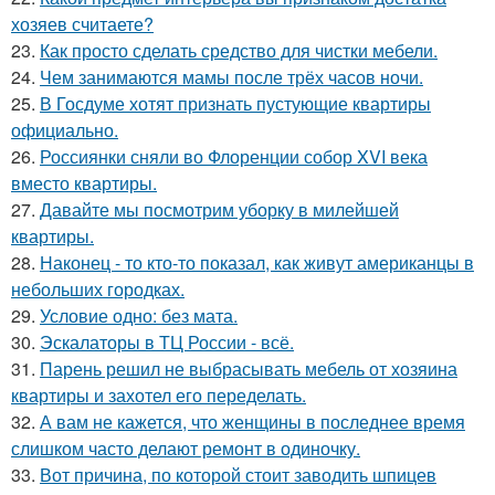
хозяев считаете?
23.
Как просто сделать средство для чистки мебели.
24.
Чем занимаются мамы после трёх часов ночи.
25.
В Госдуме хотят признать пустующие квартиры
официально.
26.
Россиянки сняли во Флоренции собор XVI века
вместо квартиры.
27.
Давайте мы посмотрим уборку в милейшей
квартиры.
28.
Наконец - то кто-то показал, как живут американцы в
небольших городках.
29.
Условие одно: без мата.
30.
Эскалаторы в ТЦ России - всё.
31.
Парень решил не выбрасывать мебель от хозяина
квартиры и захотел его переделать.
32.
А вам не кажется, что женщины в последнее время
слишком часто делают ремонт в одиночку.
33.
Вот причина, по которой стоит заводить шпицев