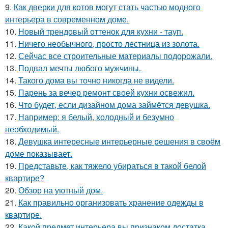
9.
Как дверки для котов могут стать частью модного
интерьера в современном доме.
10.
Новый трендовый оттенок для кухни - тауп.
11.
Ничего необычного, просто лестница из золота.
12.
Сейчас все строительные материалы подорожали.
13.
Подвал мечты любого мужчины.
14.
Такого дома вы точно никогда не видели.
15.
Парень за вечер ремонт своей кухни освежил.
16.
Что будет, если дизайном дома займётся девушка.
17.
Например: я белый, холодный и безумно
необходимый.
18.
Девушка интересные интерьерные решения в своём
доме показывает.
19.
Представьте, как тяжело убираться в такой белой
квартире?
20.
Обзор на уютный дом.
21.
Как правильно организовать хранение одежды в
квартире.
22.
Какой предмет интерьера вы признаком достатка