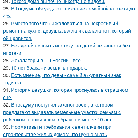
24.
Такого дома вы точно никогда не видели.
25.
В Госдуме обсуждают снижение семейной ипотеки до
4%.
26.
Вместо того чтобы жаловаться на некрасивый
ремонт на кухне, девушка взяла и сделала тот, который
ей нравится.
27.
Без детей не взять ипотеку, но детей не завести без
ипотеки.
28.
Эскалаторы в ТЦ России - всё.
29.
10 лет брака - и земля в подарок.
30.
Есть мнение, что девы - самый аккуратный знак
зодиака.
31.
История девушки, которая проснулась в страшном
сне.
32.
В госдуму поступил законопроект, в котором
предлагают выдавать земельные участки семьям с
ребёнком, прожившим в браке не менее 10 лет.
33.
Нормативы и требования к вентиляции при
строительстве жилых домов: что нужно знать