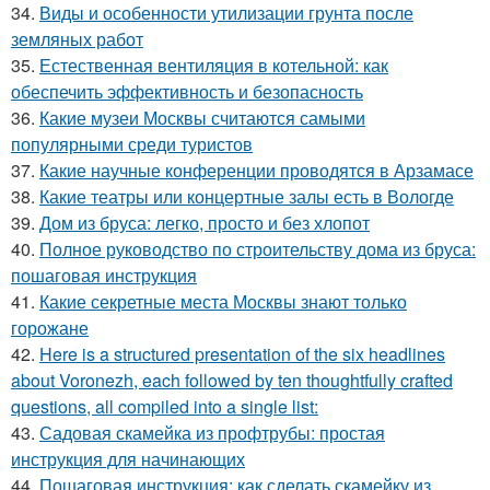
34.
Виды и особенности утилизации грунта после
земляных работ
35.
Естественная вентиляция в котельной: как
обеспечить эффективность и безопасность
36.
Какие музеи Москвы считаются самыми
популярными среди туристов
37.
Какие научные конференции проводятся в Арзамасе
38.
Какие театры или концертные залы есть в Вологде
39.
Дом из бруса: легко, просто и без хлопот
40.
Полное руководство по строительству дома из бруса:
пошаговая инструкция
41.
Какие секретные места Москвы знают только
горожане
42.
Here is a structured presentation of the six headlines
about Voronezh, each followed by ten thoughtfully crafted
questions, all compiled into a single list:
43.
Садовая скамейка из профтрубы: простая
инструкция для начинающих
44.
Пошаговая инструкция: как сделать скамейку из