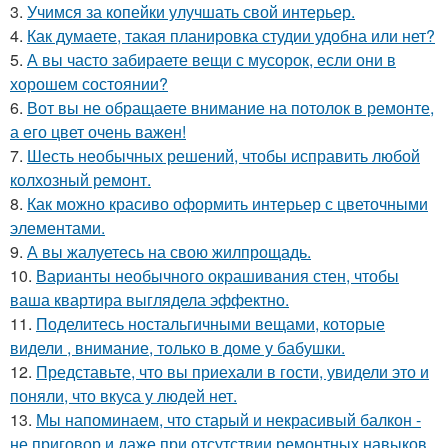
3.
Учимся за копейки улучшать свой интерьер.
4.
Как думаете, такая планировка студии удобна или нет?
5.
А вы часто забираете вещи с мусорок, если они в
хорошем состоянии?
6.
Вот вы не обращаете внимание на потолок в ремонте,
а его цвет очень важен!
7.
Шесть необычных решений, чтобы исправить любой
колхозный ремонт.
8.
Как можно красиво оформить интерьер с цветочными
элементами.
9.
А вы жалуетесь на свою жилпрощадь.
10.
Варианты необычного окрашивания стен, чтобы
ваша квартира выглядела эффектно.
11.
Поделитесь ностальгичными вещами, которые
видели , внимание, только в доме у бабушки.
12.
Представьте, что вы приехали в гости, увидели это и
поняли, что вкуса у людей нет.
13.
Мы напоминаем, что старый и некрасивый балкон -
не приговор и даже при отсутствии ремонтных навыков,