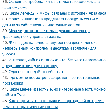
36.
Основные требования к вытяжке газового котла в
частном доме
37.
Какие легенды и мифы связаны с историей Арзамаса
38.
Новая инициатива предлагает поощрять семьи с
детьми за счёт списания ипотечных долгов.
39.
Мелочи, которые не только делают интерьер
красивее, но и упрощают жизнь.
40.
Жизнь дев наполнена внутренней дисциплиной,
непрерывным контролем и десятками тряпочек для
уборки.
41.
Интернет, чайник и тапочки - то, без чего невозможно
представить ни одну квартиру.
42.
Одиночество даёт о себе знать.
43.
Где можно посмотреть современные театральные
постановки
44.
Какие менее известные, но интересные места можно
найти в Туле
45.
Как защитить окна от пыли и повреждений во время
ремонта: практические советы