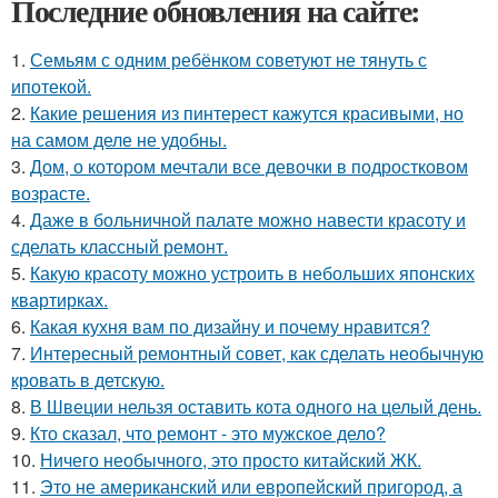
Последние обновления на сайте:
1.
Семьям с одним ребёнком советуют не тянуть с
ипотекой.
2.
Какие решения из пинтерест кажутся красивыми, но
на самом деле не удобны.
3.
Дом, о котором мечтали все девочки в подростковом
возрасте.
4.
Даже в больничной палате можно навести красоту и
сделать классный ремонт.
5.
Какую красоту можно устроить в небольших японских
квартирках.
6.
Какая кухня вам по дизайну и почему нравится?
7.
Интересный ремонтный совет, как сделать необычную
кровать в детскую.
8.
В Швеции нельзя оставить кота одного на целый день.
9.
Кто сказал, что ремонт - это мужское дело?
10.
Ничего необычного, это просто китайский ЖК.
11.
Это не американский или европейский пригород, а