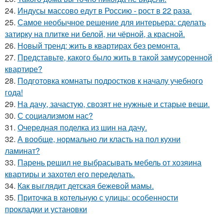
24.
Индусы массово едут в Россию - рост в 22 раза.
25.
Самое необычное решение для интерьера: сделать
затирку на плитке ни белой, ни чёрной, а красной.
26.
Новый тренд: жить в квартирах без ремонта.
27.
Представьте, какого было жить в такой замусоренной
квартире?
28.
Подготовка комнаты подростков к началу учебного
года!
29.
На дачу, зачастую, свозят не нужные и старые вещи.
30.
С социализмом нас?
31.
Очередная поделка из шин на дачу.
32.
А вообще, нормально ли класть на пол кухни
ламинат?
33.
Парень решил не выбрасывать мебель от хозяина
квартиры и захотел его переделать.
34.
Как выглядит детская бежевой мамы.
35.
Приточка в котельную с улицы: особенности
прокладки и установки