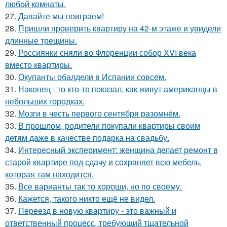
любой комнаты.
27.
Давайте мы поиграем!
28.
Пришли проверить квартиру на 42-м этаже и увидели
длинные трещины.
29.
Россиянки сняли во Флоренции собор XVI века
вместо квартиры.
30.
Окупанты обалдели в Испании совсем.
31.
Наконец - то кто-то показал, как живут американцы в
небольших городках.
32.
Мозги в честь первого сентября разомнём.
33.
В прошлом, родители покупали квартиры своим
детям даже в качестве подарка на свадьбу.
34.
Интересный эксперимент: женщина делает ремонт в
старой квартире под сдачу и сохраняет всю мебель,
которая там находится.
35.
Все варианты так то хороши, но по своему.
36.
Кажется, такого никто ещё не видел.
37.
Переезд в новую квартиру - это важный и
ответственный процесс, требующий тщательной