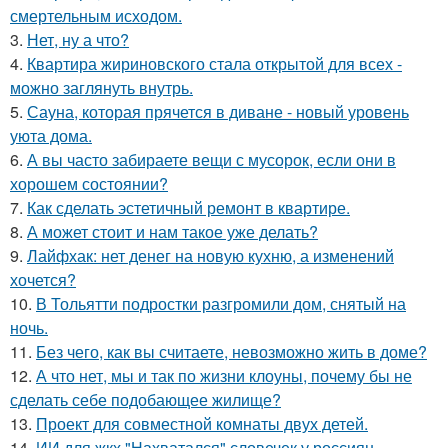
смертельным исходом.
3.
Нет, ну а что?
4.
Квартира жириновского стала открытой для всех -
можно заглянуть внутрь.
5.
Сауна, которая прячется в диване - новый уровень
уюта дома.
6.
А вы часто забираете вещи с мусорок, если они в
хорошем состоянии?
7.
Как сделать эстетичный ремонт в квартире.
8.
А может стоит и нам такое уже делать?
9.
Лайфхак: нет денег на новую кухню, а изменений
хочется?
10.
В Тольятти подростки разгромили дом, снятый на
ночь.
11.
Без чего, как вы считаете, невозможно жить в доме?
12.
А что нет, мы и так по жизни клоуны, почему бы не
сделать себе подобающее жилище?
13.
Проект для совместной комнаты двух детей.
14.
ИИ для жкх "Нахватался" словечек у россиян.