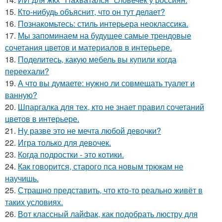
15.
Кто-нибудь объяснит, что он тут делает?
16.
Познакомьтесь: стиль интерьера неоклассика.
17.
Мы запоминаем на будущее самые трендовые
сочетания цветов и материалов в интерьере.
18.
Поделитесь, какую мебель вы купили когда
переехали?
19.
А что вы думаете: нужно ли совмещать туалет и
ванную?
20.
Шпаргалка для тех, кто не знает правил сочетаний
цветов в интерьере.
21.
Ну разве это не мечта любой девочки?
22.
Игра только для девочек.
23.
Когда подростки - это котики.
24.
Как говорится, старого пса новым трюкам не
научишь.
25.
Страшно представить, что кто-то реально живёт в
таких условиях.
26.
Вот классный лайфак, как подобрать люстру для