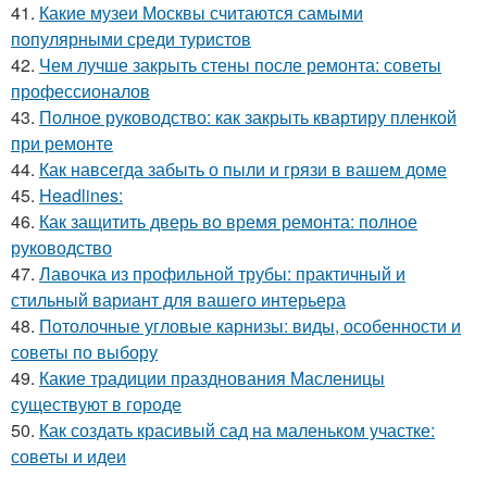
41.
Какие музеи Москвы считаются самыми
популярными среди туристов
42.
Чем лучше закрыть стены после ремонта: советы
профессионалов
43.
Полное руководство: как закрыть квартиру пленкой
при ремонте
44.
Как навсегда забыть о пыли и грязи в вашем доме
45.
Headlines:
46.
Как защитить дверь во время ремонта: полное
руководство
47.
Лавочка из профильной трубы: практичный и
стильный вариант для вашего интерьера
48.
Потолочные угловые карнизы: виды, особенности и
советы по выбору
49.
Какие традиции празднования Масленицы
существуют в городе
50.
Как создать красивый сад на маленьком участке:
советы и идеи