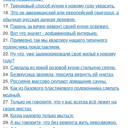
17.
Трендовый способ кухню к новому году украсить.
18.
Это не американский или европейский пригород, а
обычная русская дачная деревня.
19.
Парень за вечер ремонт своей кухни освежил.
20.
Вот что значит - дофаминовый интерьер.
21.
Примерно так мы квартиру нашего типичного
подписчика представляем.
22.
Ну что, уже задекорировали своё жильё к новому
году?
23.
Сделала из яркой розовой кухни стильную серую.
24.
Безвкусица звонила, просила вернуть ей унитаз.
25.
Россияне массово скупают домашние сауны.
26.
Как из базового пластикового подоконника сделать
модный.
27.
Только не говорите, что у вас всегда всё лежит на
своих местах.
28.
Когда надоело только мыться.
29.
А вы говорите, что без ремонта жить невозможно.