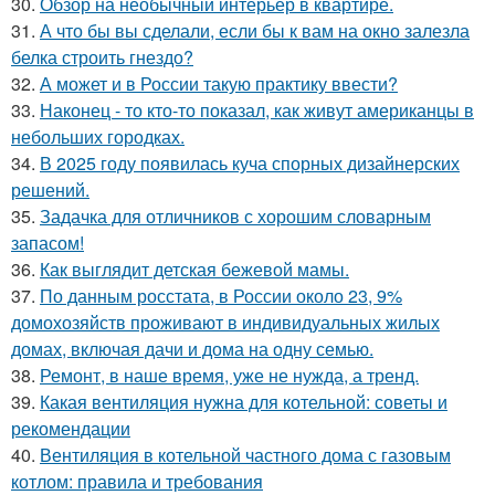
30.
Обзор на необычный интерьер в квартире.
31.
А что бы вы сделали, если бы к вам на окно залезла
белка строить гнездо?
32.
А может и в России такую практику ввести?
33.
Наконец - то кто-то показал, как живут американцы в
небольших городках.
34.
В 2025 году появилась куча спорных дизайнерских
решений.
35.
Задачка для отличников с хорошим словарным
запасом!
36.
Как выглядит детская бежевой мамы.
37.
По данным росстата, в России около 23, 9%
домохозяйств проживают в индивидуальных жилых
домах, включая дачи и дома на одну семью.
38.
Ремонт, в наше время, уже не нужда, а тренд.
39.
Какая вентиляция нужна для котельной: советы и
рекомендации
40.
Вентиляция в котельной частного дома с газовым
котлом: правила и требования