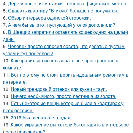
4.
Деревянные пятиэтажки - теперь официально можно.
5.
Сдавать квартиру "Втихую" больше не получится.
6.
Обзор интерьера одинокой сторожки.
7.
А чем бы вы этот пустующий уголок дополнили?
8.
В Швеции запретили оставлять кошек одних на целый
день.
9.
Человек просто спросил совета, что делать с пустым
углом и тут понеслось!
10.
Как правильно использовать всё пространство в
комнате.
11.
Вот по этому не стоит верить идеальным ремонтам в
интернете.
12.
Новый трендовый оттенок для кухни - тауп.
13.
Ничего необычного, просто лестница из золота.
14.
Есть некоторые вещи, которые были в квартирах у
всех россиян.
15.
2016 был десять лет надад.
16.
Какое украшение вы хотели бы оставить в интерьере
после праздников?