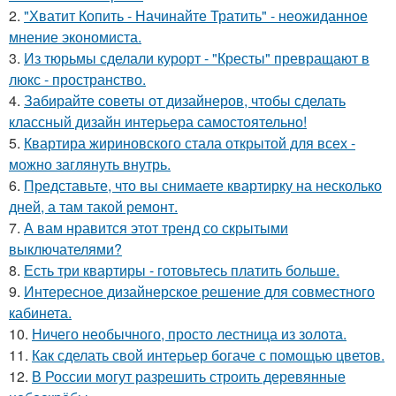
2.
"Хватит Копить - Начинайте Тратить" - неожиданное
мнение экономиста.
3.
Из тюрьмы сделали курорт - "Кресты" превращают в
люкс - пространство.
4.
Забирайте советы от дизайнеров, чтобы сделать
классный дизайн интерьера самостоятельно!
5.
Квартира жириновского стала открытой для всех -
можно заглянуть внутрь.
6.
Представьте, что вы снимаете квартирку на несколько
дней, а там такой ремонт.
7.
А вам нравится этот тренд со скрытыми
выключателями?
8.
Есть три квартиры - готовьтесь платить больше.
9.
Интересное дизайнерское решение для совместного
кабинета.
10.
Ничего необычного, просто лестница из золота.
11.
Как сделать свой интерьер богаче с помощью цветов.
12.
В России могут разрешить строить деревянные