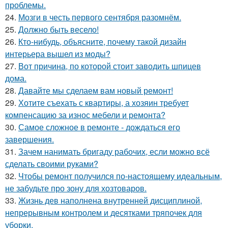
проблемы.
24.
Мозги в честь первого сентября разомнём.
25.
Должно быть весело!
26.
Кто-нибудь, объясните, почему такой дизайн
интерьера вышел из моды?
27.
Вот причина, по которой стоит заводить шпицев
дома.
28.
Давайте мы сделаем вам новый ремонт!
29.
Хотите съехать с квартиры, а хозяин требует
компенсацию за износ мебели и ремонта?
30.
Самое сложное в ремонте - дождаться его
завершения.
31.
Зачем нанимать бригаду рабочих, если можно всё
сделать своими руками?
32.
Чтобы ремонт получился по-настоящему идеальным,
не забудьте про зону для хозтоваров.
33.
Жизнь дев наполнена внутренней дисциплиной,
непрерывным контролем и десятками тряпочек для
уборки.