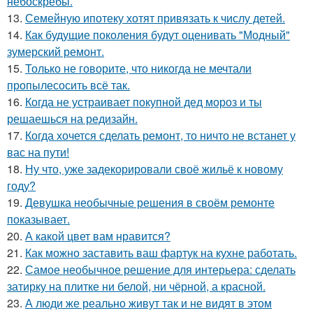
небоскрёбы.
13.
Семейную ипотеку хотят привязать к числу детей.
14.
Как будущие поколения будут оценивать "Модный"
зумерский ремонт.
15.
Только не говорите, что никогда не мечтали
пропылесосить всё так.
16.
Когда не устраивает покупной дед мороз и ты
решаешься на редизайн.
17.
Когда хочется сделать ремонт, то ничто не встанет у
вас на пути!
18.
Ну что, уже задекорировали своё жильё к новому
году?
19.
Девушка необычные решения в своём ремонте
показывает.
20.
А какой цвет вам нравится?
21.
Как можно заставить ваш фартук на кухне работать.
22.
Самое необычное решение для интерьера: сделать
затирку на плитке ни белой, ни чёрной, а красной.
23.
А люди же реально живут так и не видят в этом