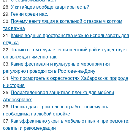
28.
У китайцев вообще квартиры есть?
29.
Гении среди нас.
30.
Почему вентиляция в котельной с газовым котлом
так важна
31.
Какие водные пространства можно использовать для
отдыха
32.
Только в том случае, если женский рай и существует,
он выглядит именно так.
33.
Какие фестивали и культурные мероприятия
регулярно проводятся в Ростове-на-Дону
34.
Что посмотреть в окрестностях Хабаровска: природа
и история
35.
Полиэтиленовая защитная пленка для мебели
Abdeckplane:
36.
Пленка для строительных работ: почему она
необходима на любой стройке
37.
Как эффективно укрыть мебель от пыли при ремонте:
советы и рекомендации