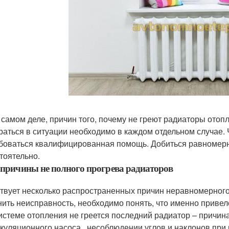
 самом деле, причин того, почему не греют радиаторы отопл
раться в ситуации необходимо в каждом отдельном случае.
боваться квалифицированная помощь. Добиться равномерн
тоятельно.
 причины не полного прогрева радиаторов
твует несколько распространенных причин неравномерного
нить неисправность, необходимо понять, что именно прив
истеме отопления не греется последний радиатор – причин
куляционного насоса , несоблюдении углов и наклонов при