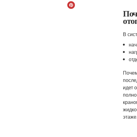
Поч
ото
В сис
нач
наг
отд
Почем
после
идет 
полно
крано
жидко
этаже