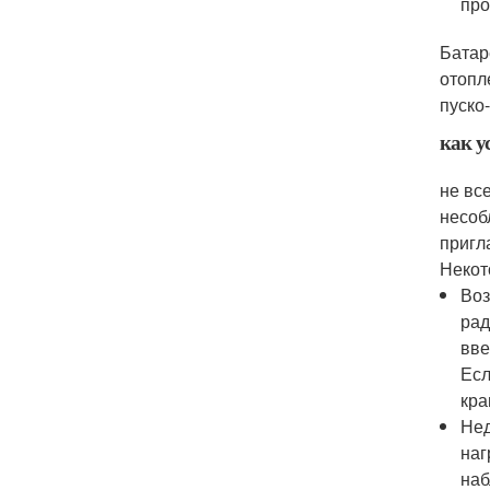
про
Батар
отопл
пуско
как у
не вс
несоб
пригл
Некот
Воз
рад
вве
Есл
кра
Нед
наг
наб