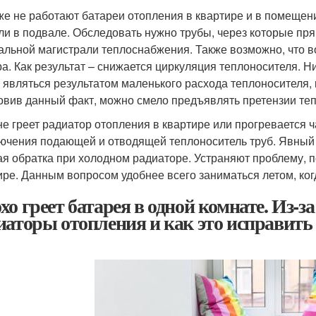
же не работают батареи отопления в квартире и в помещения
ли в подвале. Обследовать нужно трубы, через которые пр
альной магистрали теплоснабжения. Также возможно, что 
ра. Как результат – снижается циркуляция теплоносителя. 
 являться результатом маленького расхода теплоносителя,
овив данный факт, можно смело предъявлять претензии т
не греет радиатор отопления в квартире или прогревается 
ючения подающей и отводящей теплоноситель труб. Явный 
ая обратка при холодном радиаторе. Устраняют проблему, 
ире. Данным вопросом удобнее всего заниматься летом, ко
хо греет батарея в одной комнате. Из-за
иаторы отопления и как это исправить