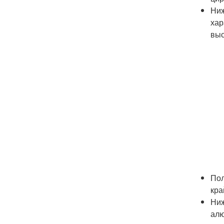
Ниж
хар
выс
Пол
кра
Ниж
алю