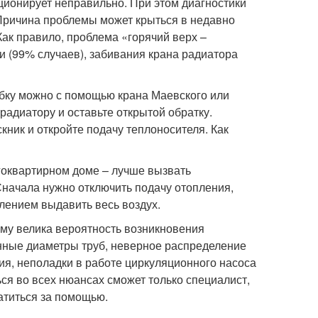
кционирует неправильно. При этом диагностики
. Причина проблемы может крыться в недавно
ак правило, проблема «горячий верх –
и (99% случаев), забивания крана радиатора
бку можно с помощью крана Маевского или
радиатору и оставьте открытой обратку.
скник и откройте подачу теплоносителя. Как
огоквартирном доме – лучше вызвать
Сначала нужно отключить подачу отопления,
лением выдавить весь воздух.
ому велика вероятность возникновения
анные диаметры труб, неверное распределение
ия, неполадки в работе циркуляционного насоса
ся во всех нюансах сможет только специалист,
атиться за помощью.