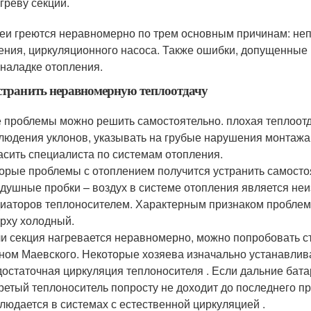
греву секций.
еи греются неравномерно по трем основным причинам: неп
ения, циркуляционного насоса. Также ошибки, допущенные
-наладке отопления.
странить неравномерную теплоотдачу
е проблемы можно решить самостоятельно. плохая теплоот
людения уклонов, указывать на грубые нарушения монтажа 
асить специалиста по системам отопления.
орые проблемы с отоплением получится устранить самосто
душные пробки – воздух в системе отопления является не
иаторов теплоносителем. Характерным признаком проблемы 
рху холодный.
и секция нагревается неравномерно, можно попробовать с
ном Маевского. Некоторые хозяева изначально устанавлив
остаточная циркуляция теплоносителя . Если дальние батар
ретый теплоноситель попросту не доходит до последнего п
людается в системах с естественной циркуляцией .