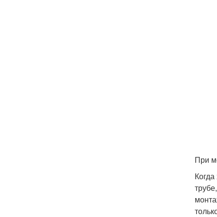
При м
Когда
трубе
монта
тольк