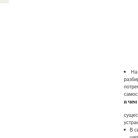
На
разби
потре
самос
в чем
сущес
устра
В с
цир