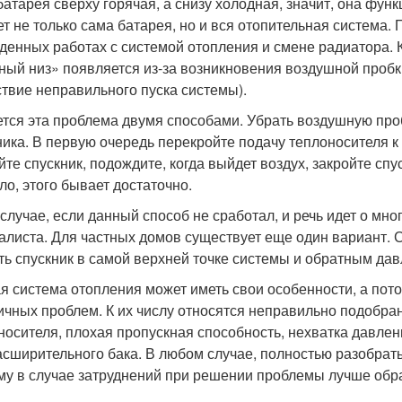
батарея сверху горячая, а снизу холодная, значит, она фун
ет не только сама батарея, но и вся отопительная система
денных работах с системой отопления и смене радиатора. К
ный низ» появляется из-за возникновения воздушной пробк
ствие неправильного пуска системы).
тся эта проблема двумя способами. Убрать воздушную про
ника. В первую очередь перекройте подачу теплоносителя к 
йте спускник, подождите, когда выйдет воздух, закройте спу
ло, этого бывает достаточно.
 случае, если данный способ не сработал, и речь идет о мн
алиста. Для частных домов существует еще один вариант. 
ть спускник в самой верхней точке системы и обратным дав
я система отопления может иметь свои особенности, а пот
ичных проблем. К их числу относятся неправильно подобр
носителя, плохая пропускная способность, нехватка давлен
асширительного бака. В любом случае, полностью разобрать
му в случае затруднений при решении проблемы лучше обр