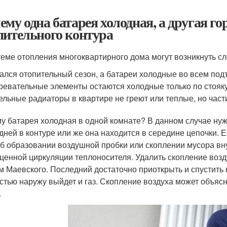
ему одна батарея холодная, а другая 
пительного контура
теме отопления многоквартирного дома могут возникнуть 
ался отопительный сезон, а батареи холодные во всем под
ревательные элементы остаются холодные только по стояку
ельные радиаторы в квартире не греют или теплые, но част
у батарея холодная в одной комнате? В данном случае нуж
дней в контуре или же она находится в середине цепочки. Е
об образовании воздушной пробки или скоплении мусора вн
ценной циркуляции теплоносителя. Удалить скопление возд
м Маевского. Последний достаточно приоткрыть и спустить
стью наружу выйдет и газ. Скопление воздуха может объяс
.