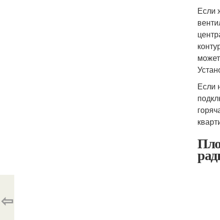
Если 
венти
центр
конту
может
Устан
Если 
подкл
горяч
кварт
Пло
рад
⇦