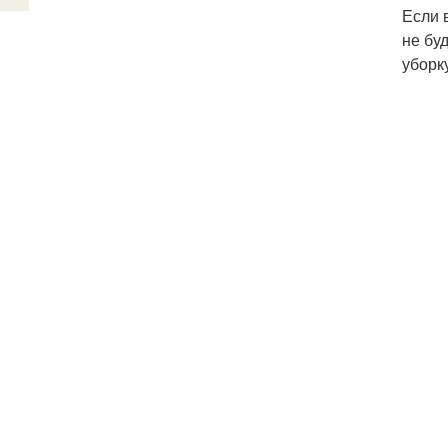
Если 
не бу
уборк