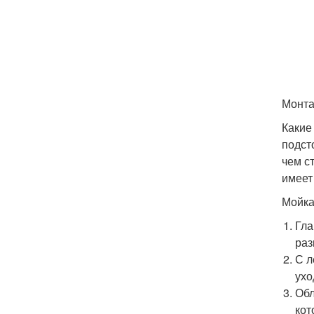
Монта
Какие
подст
чем с
имеет
Мойка
Гла
раз
С л
ухо
Обл
кот