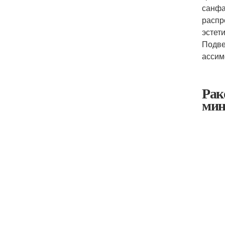
санфа
распр
эстет
Подве
ассим
Рак
мин