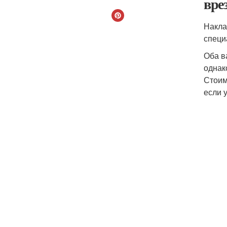
вре
Накла
специ
Оба в
однак
Стоим
если 