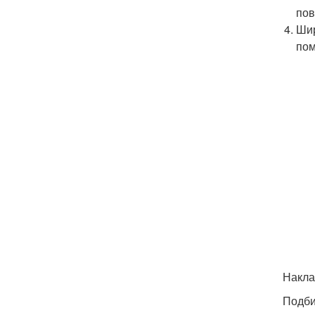
пов
Шир
по
Накла
Подби