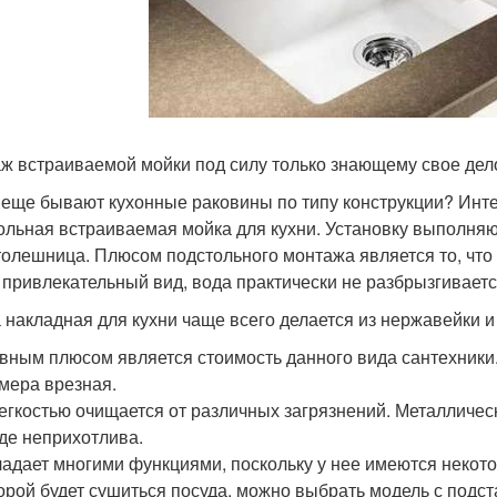
ж встраиваемой мойки под силу только знающему свое дел
 еще бывают кухонные раковины по типу конструкции? Инт
ольная встраиваемая мойка для кухни. Установку выполняю
толешница. Плюсом подстольного монтажа является то, что
 привлекательный вид, вода практически не разбрызгиваетс
 накладная для кухни чаще всего делается из нержавейки 
вным плюсом является стоимость данного вида сантехники.
мера врезная.
егкостью очищается от различных загрязнений. Металличес
де неприхотлива.
адает многими функциями, поскольку у нее имеются некото
орой будет сушиться посуда, можно выбрать модель с подс