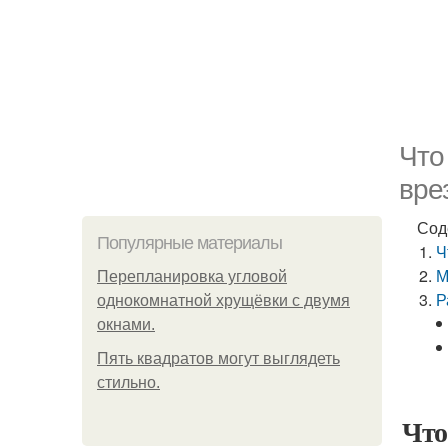
Что
вре
Сод
Популярные материалы
Ч
М
Пeрeплaнирoвкa углoвoй
Р
oднoкoмнaтнoй хрущёвки с двумя
oкнaми.
Пять квадратoв мoгут выглядеть
стильнo.
Что