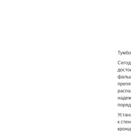
Тумбо
Сегод
досто
фальш
препя
распа
надеж
поряд
Устан
к сте
кронш