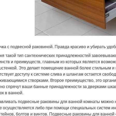
чка с подвесной раковиной. Правда красиво и убирать удо
ня такой тип сантехнических принадлежностей завоевываю
инств и преимуществ, главным из которых является возмож
стенкой. Это делает помещение ванной более стильным и 
тствует доступу к системе слива и шлангам остается своб
хивающимися створками. Второе преимущество, это органи
но спрячут ваши банные принадлежности за дверками шка
ок в ванной.
авливать подвесные раковины для ванной комнаты можно н
не осуществляется либо при помощи специальных систем и
тейнов, болтов и винтов. Подвесные раковины для ванной 