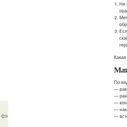
Не 
пра
Мет
обр
Есл
ска
гер
Какая
Мат
По ви
— рак
— рак
— кон
— на
⇦
— вст