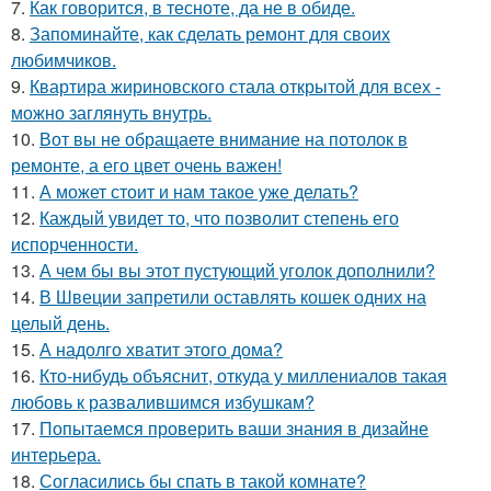
7.
Как говорится, в тесноте, да не в обиде.
8.
Запоминайте, как сделать ремонт для своих
любимчиков.
9.
Квартира жириновского стала открытой для всех -
можно заглянуть внутрь.
10.
Вот вы не обращаете внимание на потолок в
ремонте, а его цвет очень важен!
11.
А может стоит и нам такое уже делать?
12.
Каждый увидет то, что позволит степень его
испорченности.
13.
А чем бы вы этот пустующий уголок дополнили?
14.
В Швеции запретили оставлять кошек одних на
целый день.
15.
А надолго хватит этого дома?
16.
Кто-нибудь объяснит, откуда у миллениалов такая
любовь к развалившимся избушкам?
17.
Попытаемся проверить ваши знания в дизайне
интерьера.
18.
Согласились бы спать в такой комнате?