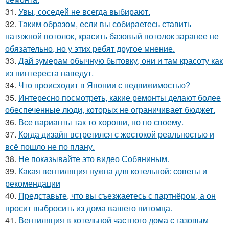
31.
Увы, соседей не всегда выбирают.
32.
Таким образом, если вы собираетесь ставить
натяжной потолок, красить базовый потолок заранее не
обязательно, но у этих ребят другое мнение.
33.
Дай зумерам обычную бытовку, они и там красоту как
из пинтереста наведут.
34.
Что происходит в Японии с недвижимостью?
35.
Интересно посмотреть, какие ремонты делают более
обеспеченные люди, которых не ограничивает бюджет.
36.
Все варианты так то хороши, но по своему.
37.
Когда дизайн встретился с жестокой реальностью и
всё пошло не по плану.
38.
Не показывайте это видео Собяниным.
39.
Какая вентиляция нужна для котельной: советы и
рекомендации
40.
Представьте, что вы съезжаетесь с партнёром, а он
просит выбросить из дома вашего питомца.
41.
Вентиляция в котельной частного дома с газовым