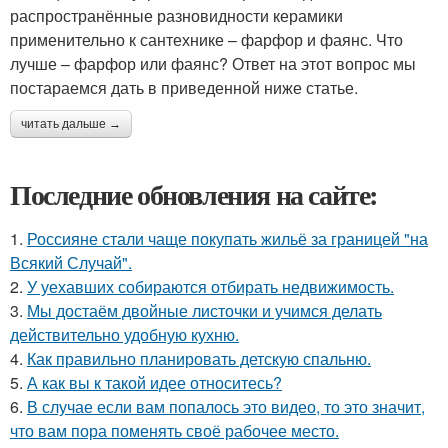
распространённые разновидности керамики
применительно к сантехнике – фарфор и фаянс. Что
лучше – фарфор или фаянс? Ответ на этот вопрос мы
постараемся дать в приведенной ниже статье.
читать дальше →
Последние обновления на сайте:
1.
Россияне стали чаще покупать жильё за границей "на
Всякий Случай".
2.
У уехавших собираются отбирать недвижимость.
3.
Мы достаём двойные листочки и учимся делать
действительно удобную кухню.
4.
Как правильно планировать детскую спальню.
5.
А как вы к такой идее относитесь?
6.
В случае если вам попалось это видео, то это значит,
что вам пора поменять своё рабочее место.