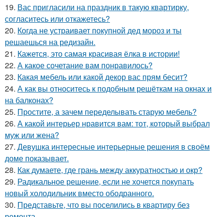
19.
Вас пригласили на праздник в такую квартирку,
согласитесь или откажетесь?
20.
Когда не устраивает покупной дед мороз и ты
решаешься на редизайн.
21.
Кажется, это самая красивая ёлка в истории!
22.
А какое сочетание вам понравилось?
23.
Какая мебель или какой декор вас прям бесит?
24.
А как вы относитесь к подобным решёткам на окнах и
на балконах?
25.
Простите, а зачем переделывать старую мебель?
26.
А какой интерьер нравится вам: тот, который выбрал
муж или жена?
27.
Девушка интересные интерьерные решения в своём
доме показывает.
28.
Как думаете, где грань между аккуратностью и окр?
29.
Радикальное решение, если не хочется покупать
новый холодильник вместо ободранного.
30.
Представьте, что вы поселились в квартиру без
ремонта.