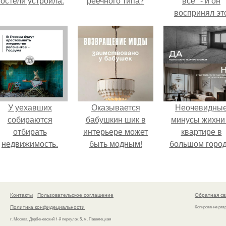
остели устроила.
реечного типа?
всё" - и он
воспринял эт
слишком
буквально.
У уехавших
Оказывается
Неочевидны
собираются
бабушкин шик в
минусы жихни
отбирать
интерьере может
квартире в
недвижимость.
быть модным!
большом город
Контакты
Пользовательское соглашение
Обратная св
Политика конфидециальности
Копирование раз
г. Москва, Дербеневский 1-й переулок 5, м. Павелецкая