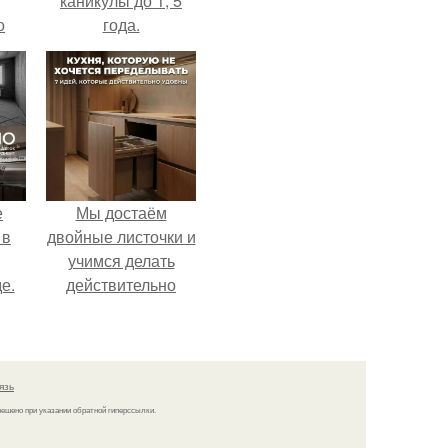
каникулы до 1, 5
о
года.
е
Мы достаём
 в
двойные листочки и
учимся делать
е.
действительно
удобную кухню.
язь
решено при указании обратной гиперссылки.