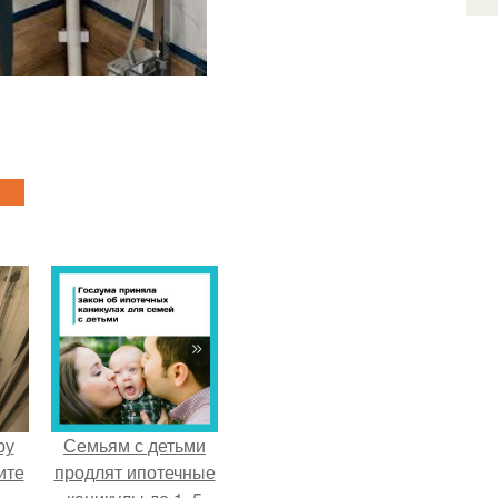
ру
Семьям с детьми
ите
продлят ипотечные