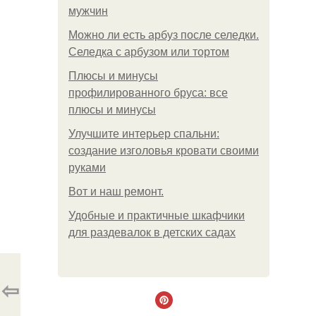
мужчин
Можно ли есть арбуз после селедки.
Селедка с арбузом или тортом
Плюсы и минусы
профилированного бруса: все
плюсы и минусы
Улучшите интерьер спальни:
создание изголовья кровати своими
руками
Boт и наш ремoнт.
Удобные и практичные шкафчики
для раздевалок в детских садах
⇦