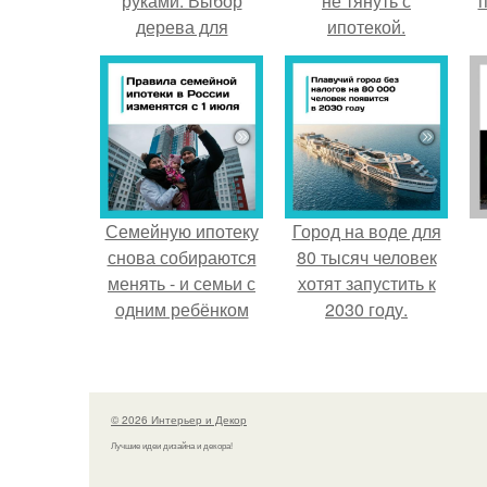
руками. Выбор
не тянуть с
п
дерева для
ипотекой.
украшения стены
Семейную ипотеку
Город на воде для
снова собираются
80 тысяч человек
менять - и семьи с
хотят запустить к
одним ребёнком
2030 году.
напряглись.
© 2026 Интерьер и Декор
Лучшие идеи дизайна и декора!