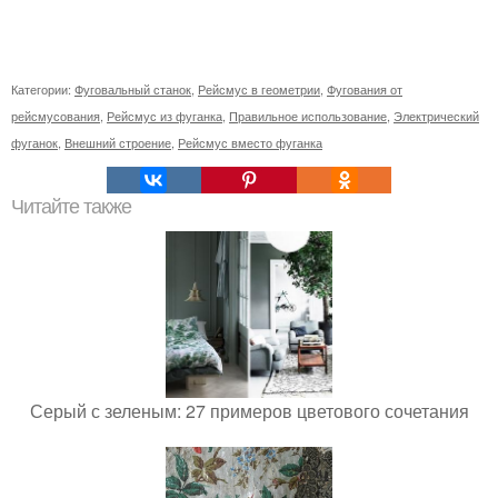
Категории:
Фуговальный станок
,
Рейсмус в геометрии
,
Фугования от
рейсмусования
,
Рейсмус из фуганка
,
Правильное использование
,
Электрический
фуганок
,
Внешний строение
,
Рейсмус вместо фуганка
Читайте также
Серый с зеленым: 27 примеров цветового сочетания