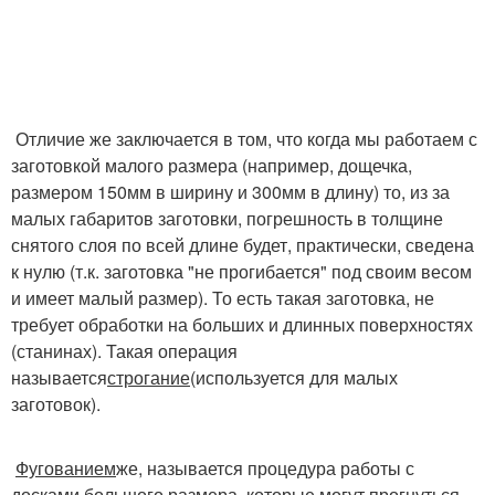
Отличие же заключается в том, что когда мы работаем с
заготовкой малого размера (например, дощечка,
размером 150мм в ширину и 300мм в длину) то, из за
малых габаритов заготовки, погрешность в толщине
снятого слоя по всей длине будет, практически, сведена
к нулю (т.к. заготовка "не прогибается" под своим весом
и имеет малый размер). То есть такая заготовка, не
требует обработки на больших и длинных поверхностях
(станинах). Такая операция
называется
строгание
(используется для малых
заготовок).
Фугованием
же, называется процедура работы с
досками большого размера, которые могут прогнуться