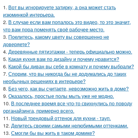
1.
Вот вы игнорируете затирку, а она может стать
изюминкой интерьера.
2.
В случае если вам попалось это видео, то это значит,
что вам пора поменять своё рабочее место.
3.
Поелитесь, какому цвету вы совершенно не
доверяете?
4.
Деревянные пятиэтажки - теперь официально можно.
5.
Какая кухня вам по дизайну и почему нравится?
6.
Какой бы диван вы себе в комнату и почему выбрали?
7.
Спорим, что вы никогда бы не додумались до таких
необычных решениях в интерьере?
8.
Без чего, как вы считаете, невозможно жить в доме?
9.
Оказалось, простые полы мыть уже не модно.
10.
В последнее время все что-то свихнулись по поводу
органайзинга, примерно всего.
11.
Новый трендовый оттенок для кухни - тауп.
12.
Делитесь своими самыми нелюбимыми оттенками.
13.
Смогли бы вы жить в таком домике?