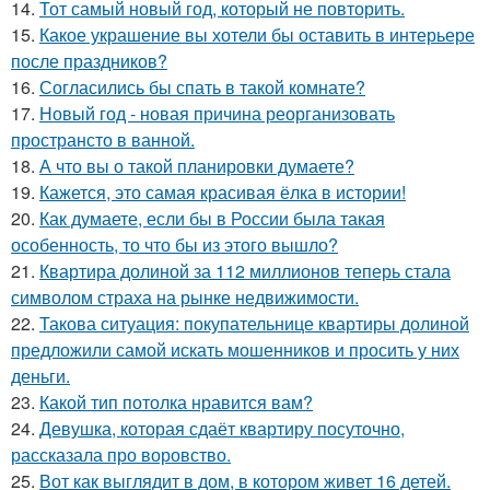
14.
Тот самый новый год, который не повторить.
15.
Какое украшение вы хотели бы оставить в интерьере
после праздников?
16.
Согласились бы спать в такой комнате?
17.
Новый год - новая причина реорганизовать
пространсто в ванной.
18.
А что вы о такой планировки думаете?
19.
Кажется, это самая красивая ёлка в истории!
20.
Как думаете, если бы в России была такая
особенность, то что бы из этого вышло?
21.
Квартира долиной за 112 миллионов теперь стала
символом страха на рынке недвижимости.
22.
Такова ситуация: покупательнице квартиры долиной
предложили самой искать мошенников и просить у них
деньги.
23.
Какой тип потолка нравится вам?
24.
Девушка, которая сдаёт квартиру посуточно,
рассказала про воровство.
25.
Вот как выглядит в дом, в котором живет 16 детей.