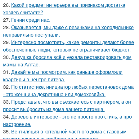
26.
Какой предмет интерьера вы признаком достатка
хозяев считаете?
27.
Гении среди нас.
28.
Оказывается, мы даже с резинками на холодильнике
неправильно поступали.
29.
Интересно посмотреть, какие ремонты делают более
обеспеченные люди, которых не ограничивает бюджет.
30.
Девушка бросила всё и уехала реставрировать дом
мамы на Алтае.
31.
Давайте мы посмотрим, как раньше оформляли
квартиры в центре питера.
32.
По статистике, инициатор любых перестановок дома
- это женщина декретница или домохозяйка.
33.
Представьте, что вы съезжаетесь с партнёром, а он
просит выбросить из дома вашего питомца.
34.
Дерево в интерьере - это не просто про стиль, а про
настроение.
35.
Вентиляция в котельной частного дома с газовым
котлом: основные требования и правила