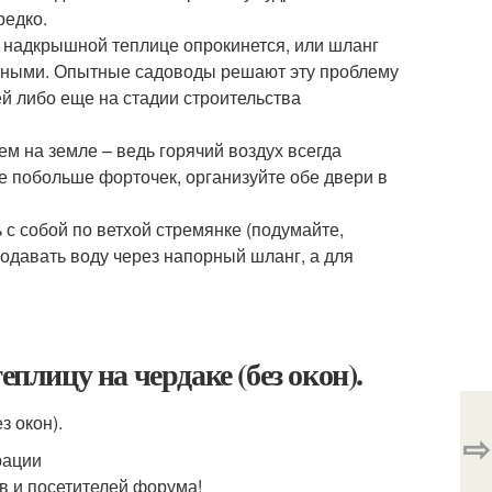
редко.
 в надкрышной теплице опрокинется, или шланг
енными. Опытные садоводы решают эту проблему
й либо еще на стадии строительства
ем на земле – ведь горячий воздух всегда
е побольше форточек, организуйте обе двери в
 с собой по ветхой стремянке (подумайте,
подавать воду через напорный шланг, а для
еплицу на чердаке (без окон).
з окон).
⇨
рации
в и посетителей форума!