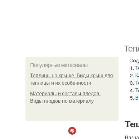
Теп
Сод
Популярные материалы
Т
К
Теплицы на крыше. Виды крыш для
Т
теплицы и их особенности
Т
Материалы и составы пледов.
В
Виды пледов по материалу
Теп
Назна