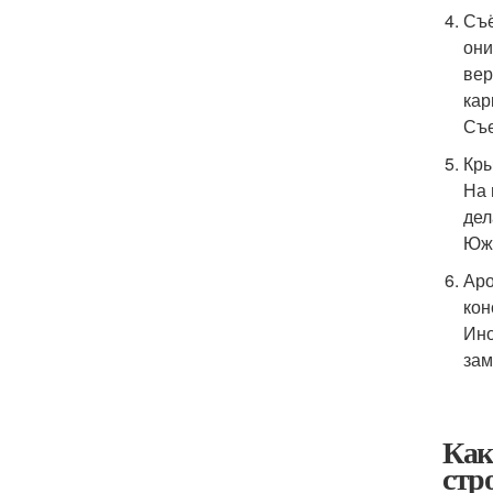
Съё
они
вер
кар
Съе
Кры
На 
дел
Южн
Аро
кон
Ино
зам
Как
стр