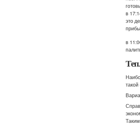
готов
в 17:
это д
прибы
в 11:
палит
Теп
Наибо
такой
Вариа
Справ
эконо
Таким