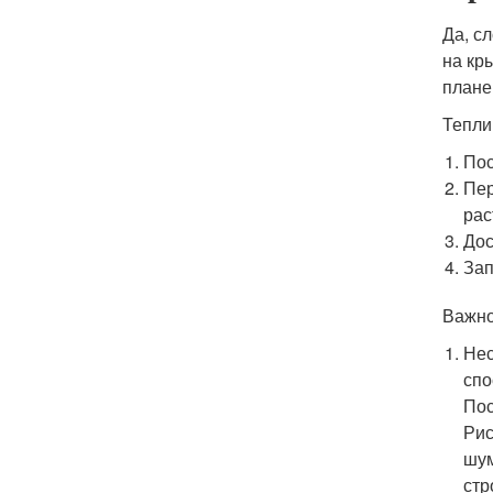
Да, с
на кр
плане
Тепли
Пос
Пер
рас
Дос
Зап
Важно
Нес
спо
Пос
Рис
шум
стр