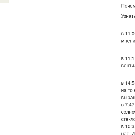
Почем
Узнат
в 11:
мнени
в 11:
венти
в 14:
на то
выращ
в 7:4
солне
стекл
в 10:
нас. 