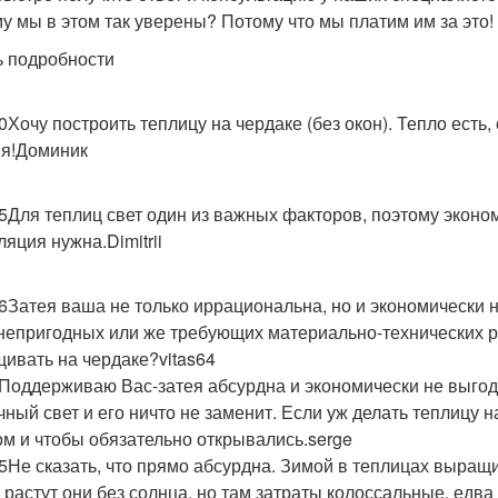
у мы в этом так уверены? Потому что мы платим им за это!
ь подробности
00Хочу построить теплицу на чердаке (без окон). Тепло есть
я!Доминик
15Для теплиц свет один из важных факторов, поэтому эконо
ляция нужна.Dimitrii
56Затея ваша не только иррациональна, но и экономически 
 непригодных или же требующих материально-технических р
ивать на чердаке?vitas64
7Поддерживаю Вас-затея абсурдна и экономически не выго
чный свет и его ничто не заменит. Если уж делать теплицу н
ом и чтобы обязательно открывались.serge
35Не сказать, что прямо абсурдна. Зимой в теплицах выра
И растут они без солнца, но там затраты колоссальные, едва 