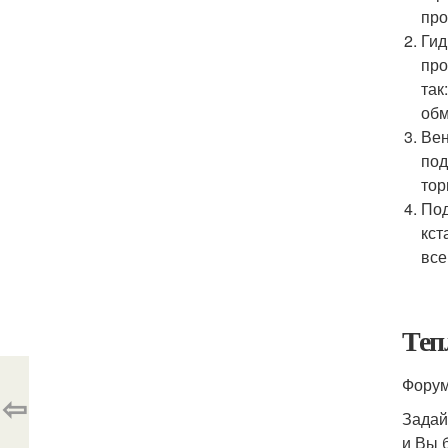
про
Гид
про
так
обм
Вен
под
тор
Под
кст
все
Теп
Форум 
⇦
Задай
и Вы 