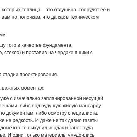
 которых теплица – это отдушина, соорудят ее и
 вам по полочкам, что да как в техническом
ми:
у того в качестве фундамента.
 стекло) и поставив на чердаке ящики с
а стадии проектирования.
х важных моментах:
 уже с изначально запланированной несущей
 вещами, либо под будущую жилую мансарду.
по документам, либо осмотру специалиста.
е не редкость. И даже не так давно газеты
доме кто-то выкупил чердак и занес туда
ье. И одни только материалы умудрились