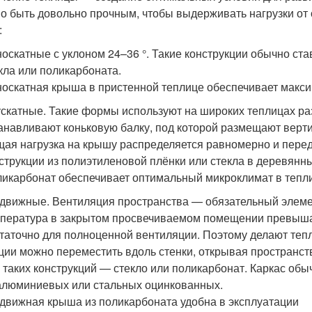
о быть довольно прочным, чтобы выдерживать нагрузки от 
:
оскатные с уклоном 24–36 °. Такие конструкции обычно став
кла или поликарбоната.
оскатная крыша в пристенной теплице обеспечивает макс
скатные. Такие формы используют на широких теплицах ра
анавливают коньковую балку, под которой размещают верти
ая нагрузка на крышу распределяется равномерно и переда
струкции из полиэтиленовой плёнки или стекла в деревянн
икарбонат обеспечивает оптимальный микроклимат в тепл
движные. Вентиляция пространства — обязательный элеме
пература в закрытом просвечиваемом помещении превышае
таточно для полноценной вентиляции. Поэтому делают теп
ции можно переместить вдоль стенки, открывая пространст
 таких конструкций — стекло или поликарбонат. Каркас об
люминиевых или стальных оцинкованных.
движная крыша из поликарбоната удобна в эксплуатации