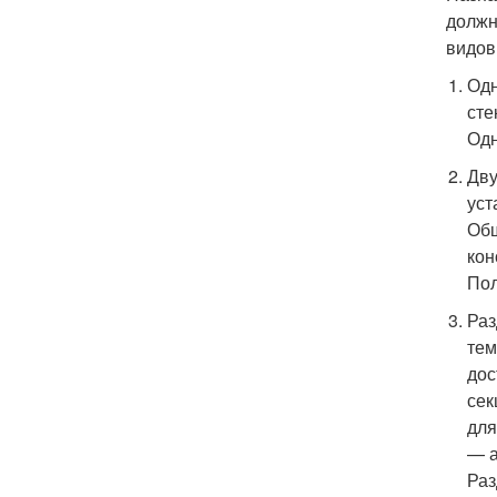
должн
видов
Одн
сте
Одн
Дву
уст
Общ
кон
Пол
Раз
тем
дос
сек
для
— а
Раз