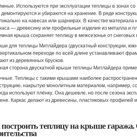
мные. Используются при эксплуатации теплицы в зонах со 
 демонтируются и убираются на хранение. В ряде конструк
тикально на навесах или шарнирах. В качестве материала и
каса — древесину или профильные изделия из металла и пл
мная крыша сохраняет теплицу в межсезонье от снеговых 
ши для теплицы Митлайдера (двускатный конструкции, южн
вертикальном переходе по всей длине устанавливают фраму
ают из деревянных брусков.
ая сторона двускатной крыши теплицы Митлайдера приме
чные. Теплицы с такими крышами наиболее распространен
струкцию, накрытую монолитным материалом, например, со
гда используют плёнку. Она дешевле, но после сезона экс
ене. Каркас делают из древесины, пластиковых профилей ил
 построить теплицу на крыше гаража. 
оительства