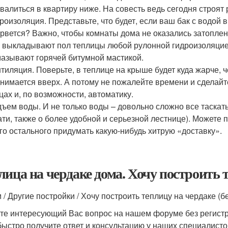
валиться в квартиру ниже. На совесть ведь сегодня строят 
роизоляция. Представьте, что будет, если ваш бак с водой
рвется? Важно, чтобы комнаты дома не оказались затопл
: выкладывают пол теплицы любой рулонной гидроизоляцие
азывают горячей битумной мастикой.
тиляция. Поверьте, в теплице на крыше будет куда жарче, ч
нимается вверх. А потому не пожалейте времени и сделайт
цах и, по возможности, автоматику.
ъем воды. И не только воды – довольно сложно все таскать
ати, также о более удобной и серьезной лестнице). Можете 
го остального придумать какую-нибудь хитрую «доставку».
лица на чердаке дома. Хочу построить т
/ Другие постройки / Хочу построить теплицу на чердаке (бе
те интересующий Вас вопрос на нашем форуме без регист
быстро получите ответ и консультацию у наших специалисто