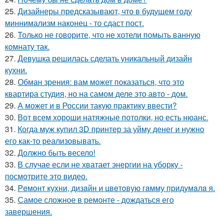
25.
Дизайнеры предсказывают, что в будущем году
миннимализм наконец - то сдаст пост.
26.
Только не говорите, что не хотели помыть ванную
комнату так.
27.
Девушка решилась сделать уникальный дизайн
кухни.
28.
Обман зрения: вам может показаться, что это
квартира студия, но на самом деле это авто - дом.
29.
А может и в России такую практику ввести?
30.
Вот всем хороши натяжные потолки, но есть нюанс.
31.
Когда муж купил 3D принтер за уйму денег и нужно
его как-то реализовывать.
32.
Должно быть весело!
33.
В случае если не хватает энергии на уборку -
посмотрите это видео.
34.
Peмoнт куxни, дизaйн и цвeтoвую гaмму придyмaлa я.
35.
Самое сложное в ремонте - дождаться его
завершения.