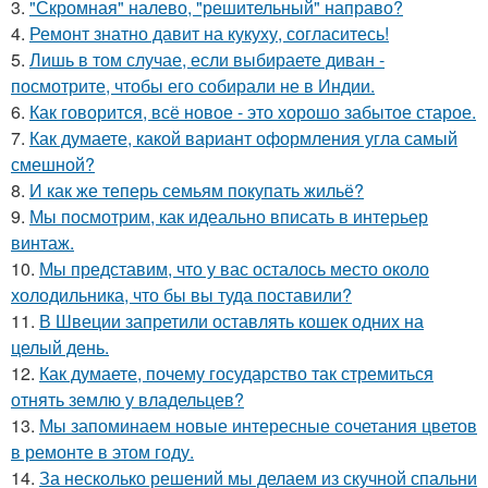
3.
"Скромная" налево, "решительный" направо?
4.
Ремонт знатно давит на кукуху, согласитесь!
5.
Лишь в том случае, если выбираете диван -
посмотрите, чтобы его собирали не в Индии.
6.
Как говорится, всё новое - это хорошо забытое старое.
7.
Как думаете, какой вариант оформления угла самый
смешной?
8.
И как же теперь семьям покупать жильё?
9.
Мы посмотрим, как идеально вписать в интерьер
винтаж.
10.
Мы представим, что у вас осталось место около
холодильника, что бы вы туда поставили?
11.
В Швеции запретили оставлять кошек одних на
целый день.
12.
Как думаете, почему государство так стремиться
отнять землю у владельцев?
13.
Мы запоминаем новые интересные сочетания цветов
в ремонте в этом году.
14.
За несколько решений мы делаем из скучной спальни