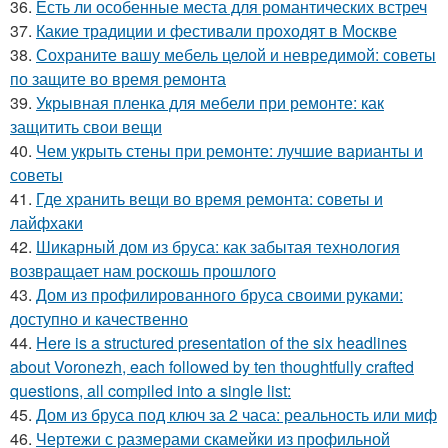
36.
Есть ли особенные места для романтических встреч
37.
Какие традиции и фестивали проходят в Москве
38.
Сохраните вашу мебель целой и невредимой: советы
по защите во время ремонта
39.
Укрывная пленка для мебели при ремонте: как
защитить свои вещи
40.
Чем укрыть стены при ремонте: лучшие варианты и
советы
41.
Где хранить вещи во время ремонта: советы и
лайфхаки
42.
Шикарный дом из бруса: как забытая технология
возвращает нам роскошь прошлого
43.
Дом из профилированного бруса своими руками:
доступно и качественно
44.
Here is a structured presentation of the six headlines
about Voronezh, each followed by ten thoughtfully crafted
questions, all compiled into a single list:
45.
Дом из бруса под ключ за 2 часа: реальность или миф
46.
Чертежи с размерами скамейки из профильной