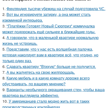
1.
Финляндия тысячи убежищ на случай подготовила ЧС.
2.
Вот вы игнорируете затирку, а она может стать
изюминкой интерьера.
3.
"Платёжки Готовят Новый Сюрприз" коммуналка
может подорожать ещё сильнее в ближайшие годы.
4.
А говорили, что в маленькой квартире нормальную
жизнь не устроишь.
5.
Представим, что у нас есть волшебная палочка,
которая наколдует вам в квартире всё, что угодно, но
только один раз.
6.
Сдавать квартиру "Втихую" больше не получится.
7.
А вы жалуетесь на свою жилпрощадь.
8.
Какую мебель и в какую комнату дороже всего
обустраивать, по вашему мнению?
9.
Варианты необычного окрашивания стен, чтобы ваша
квартира выглядела эффектно.
10.
У американцев стало модно жить вот в таких
производственных контейнерах.