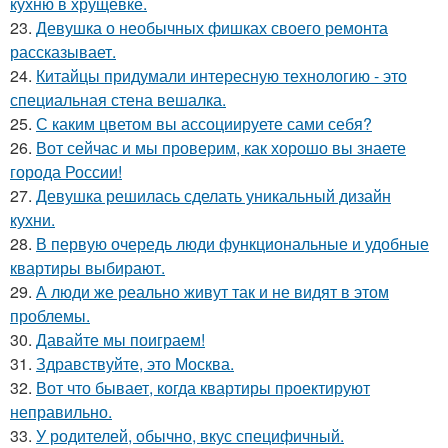
кухню в хрущёвке.
23.
Девушка о необычных фишках своего ремонта
рассказывает.
24.
Китайцы придумали интересную технологию - это
специальная стена вешалка.
25.
С каким цветом вы ассоциируете сами себя?
26.
Вот сейчас и мы проверим, как хорошо вы знаете
города России!
27.
Девушка решилась сделать уникальный дизайн
кухни.
28.
В первую очередь люди функциональные и удобные
квартиры выбирают.
29.
А люди же реально живут так и не видят в этом
проблемы.
30.
Давайте мы поиграем!
31.
Здравствуйте, это Москва.
32.
Вот что бывает, когда квартиры проектируют
неправильно.
33.
У родителей, обычно, вкус специфичный.