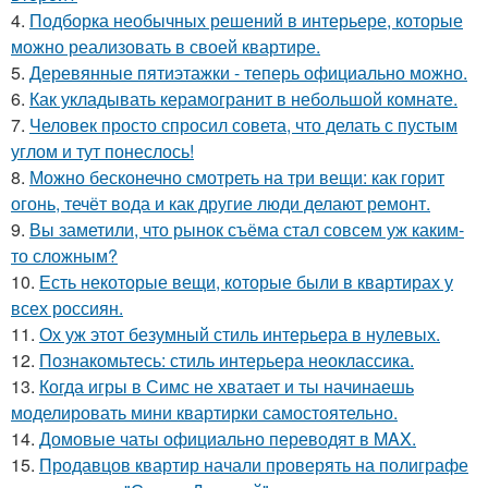
4.
Подборка необычных решений в интерьере, которые
можно реализовать в своей квартире.
5.
Деревянные пятиэтажки - теперь официально можно.
6.
Как укладывать керамогранит в небольшой комнате.
7.
Человек просто спросил совета, что делать с пустым
углом и тут понеслось!
8.
Можно бесконечно смотреть на три вещи: как горит
огонь, течёт вода и как другие люди делают ремонт.
9.
Вы заметили, что рынок съёма стал совсем уж каким-
то сложным?
10.
Есть некоторые вещи, которые были в квартирах у
всех россиян.
11.
Ох уж этот безумный стиль интерьера в нулевых.
12.
Познакомьтесь: стиль интерьера неоклассика.
13.
Когда игры в Симс не хватает и ты начинаешь
моделировать мини квартирки самостоятельно.
14.
Домовые чаты официально переводят в MAX.
15.
Продавцов квартир начали проверять на полиграфе