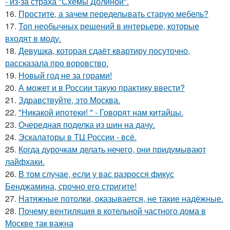
- из-за страха "Схемы Долиной".
16.
Простите, а зачем переделывать старую мебель?
17.
Топ необычных решений в интерьере, которые
входят в моду.
18.
Девушка, которая сдаёт квартиру посуточно,
рассказала про воровство.
19.
Новый год не за горами!
20.
А может и в России такую практику ввести?
21.
Здравствуйте, это Москва.
22.
"Никакой ипотеки! " - Говорят нам китайцы.
23.
Очередная поделка из шин на дачу.
24.
Эскалаторы в ТЦ России - всё.
25.
Когда дурочкам делать нечего, они придумывают
лайфхаки.
26.
В том случае, если у вас разросся фикус
Бенджамина, срочно его стригите!
27.
Натяжные потолки, оказывается, не такие надёжные.
28.
Почему вентиляция в котельной частного дома в
Москве так важна