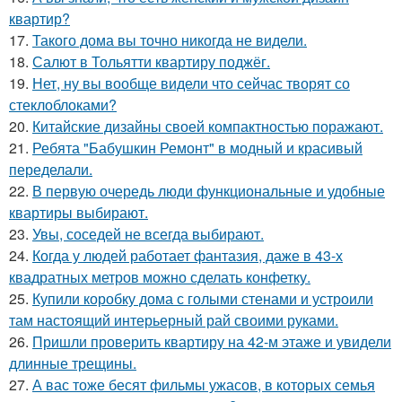
квартир?
17.
Такого дома вы точно никогда не видели.
18.
Салют в Тольятти квартиру поджёг.
19.
Нет, ну вы вообще видели что сейчас творят со
стеклоблоками?
20.
Китайские дизайны своей компактностью поражают.
21.
Ребята "Бабушкин Ремонт" в модный и красивый
переделали.
22.
В первую очередь люди функциональные и удобные
квартиры выбирают.
23.
Увы, соседей не всегда выбирают.
24.
Когда у людей работает фантазия, даже в 43-х
квадратных метров можно сделать конфетку.
25.
Купили коробку дома с голыми стенами и устроили
там настоящий интерьерный рай своими руками.
26.
Пришли проверить квартиру на 42-м этаже и увидели
длинные трещины.
27.
А вас тоже бесят фильмы ужасов, в которых семья