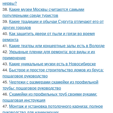
нервы?
38.
Какие музеи Москвы считаются самыми
популярными среди туристов
39.
Какие традиции и обычаи Сургута отличают его от
других городов
40.
Как защитить двери от пыли и грязи во время
ремонта
41.
Какие театры или концертные залы есть в Вологде
42.
Укрывные пленки для ремонта: все виды и их
применение
43.
Какие уникальные музеи есть в Новосибирске
44.
Быстрое и простое строительство домов из бруса:
пошаговое руководство
45.
Чертежи с размерами скамейки из профильной
трубы: пошаговое руководство
46.
Скамейки из профильных труб своими руками:
пошаговая инструкция
47.
Монтаж и установка потолочного карниза: полное
руководство для начинающих