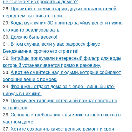
не съезжает из проклятых домов?
28.
Прочитайте комментарии других пользователей,
перед тем, как писать свои.
29.
Когда муж купил 3D принтер за уйму денег и нужно
его как-то реализовывать.
30.
Должно быть весело!
31.
В том случае, если у вас разросся фикус
Бенджамина, срочно его стригите!
32.
Китайцы придумали интересный фильтр для воды,
который устанавливается прямо в раковину.
33.
А вот не смейтесь над людьми, которые собирают
хорошие вещи с помоек.
34.
Французы отдают дома за 1 евро - лишь бы кто-
нибудь в них жил.
35.
Почему вентиляция котельной важна: советы по
устройству
36.
Основные требования к вытяжке газового котла в
частном доме
37.
Хотите сохранить качественные ремонт и свои