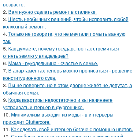
возрасте.
2.
Вам нужно сделать ремонт в сталинке.
3.
Шесть необычных решений, чтобы исправить любой
колхозный ремонт.
4.
Только не говорите, что не мечтали помыть ванную
так.
5.
Как думаете, почему государство так стремиться
отнять землю у владельцев?
6.
Мама - рукодельница - счастье в семье.
7.
В апартаментах теперь можно прописаться - решение
конституционного суда.
8.
Вы не поверите, но в этом дворце живёт не депутат, а
обычная семья.
9.
Когда квартиры недостаточно и вы начинаете
устраивать интерьер в фургончике.
10.
Минимализм выходит из моды - в интерьеры
приходит Cluttercore.
11.
Как сделать свой интерьер богаче с помощью цветов.
12.
Семейную ипотеку хотят привязать к числу детей.