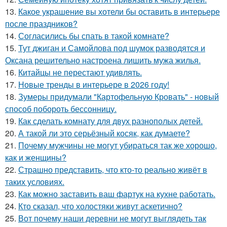
13.
Какое украшение вы хотели бы оставить в интерьере
после праздников?
14.
Согласились бы спать в такой комнате?
15.
Тут джиган и Самойлова под шумок разводятся и
Оксана решительно настроена лишить мужа жилья.
16.
Китайцы не перестают удивлять.
17.
Новые тренды в интерьере в 2026 году!
18.
Зумеры придумали "Картофельную Кровать" - новый
способ побороть бессонницу.
19.
Как сделать комнату для двух разнополых детей.
20.
А такой ли это серьёзный косяк, как думаете?
21.
Почему мужчины не могут убираться так же хорошо,
как и женщины?
22.
Страшно представить, что кто-то реально живёт в
таких условиях.
23.
Как можно заставить ваш фартук на кухне работать.
24.
Кто сказал, что холостяки живут аскетично?
25.
Вот почему наши деревни не могут выглядеть так