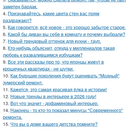
заметен бардак.
4.
Признавайтесь, какие цвета стен вас прям
раздражают?
5.
Как говорится, всё новое - это хорошо забытое старое.
6.
Какой бы диван вы себе в комнату и почему выбрали?
7.
Новый трендовый оттенок для кухни - тауп.
8.
Кто-нибудь объяснит, откуда у миллениалов такая
любовь к развалившимся избушкам?
9.
Все эти рассказы про то, что японцы живут в
крошечных квартирах - не шутки.
10.
Как будущие поколения будут оценивать "Модный"
зумерский ремонт.
11.
Кажется, это самая красивая ёлка в истории!
12.
Новые тренды в интерьере в 2026 году!
13.
Вот что значит - дофаминовый интерьер.
14.
Наконец - то кто-то показал минусы "Современного"
ремонта.
15.
Что вы о доме вашего детства помните?