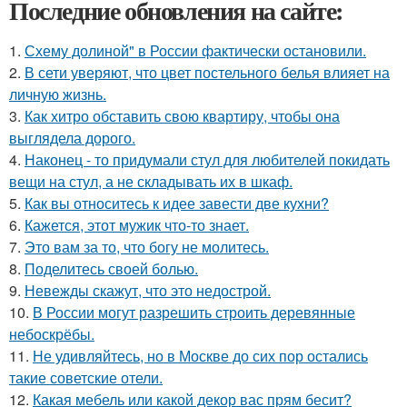
Последние обновления на сайте:
1.
Схему долиной" в России фактически остановили.
2.
В сети уверяют, что цвет постельного белья влияет на
личную жизнь.
3.
Как хитро обставить свою квартиру, чтобы она
выглядела дорого.
4.
Наконец - то придумали стул для любителей покидать
вещи на стул, а не складывать их в шкаф.
5.
Как вы относитесь к идее завести две кухни?
6.
Кажется, этот мужик что-то знает.
7.
Это вам за то, что богу не молитесь.
8.
Поделитесь своей болью.
9.
Невежды скажут, что это недострой.
10.
В России могут разрешить строить деревянные
небоскрёбы.
11.
Не удивляйтесь, но в Москве до сих пор остались
такие советские отели.
12.
Какая мебель или какой декор вас прям бесит?