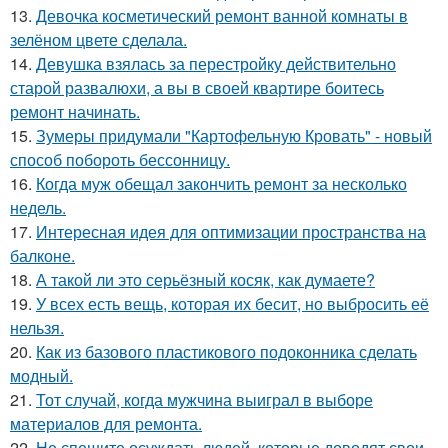
13.
Девочка косметический ремонт ванной комнаты в
зелёном цвете сделала.
14.
Девушка взялась за перестройку действительно
старой развалюхи, а вы в своей квартире боитесь
ремонт начинать.
15.
Зумеры придумали "Картофельную Кровать" - новый
способ побороть бессонницу.
16.
Когда муж обещал закончить ремонт за несколько
недель.
17.
Интересная идея для оптимизации пространства на
балконе.
18.
А такой ли это серьёзный косяк, как думаете?
19.
У всех есть вещь, которая их бесит, но выбросить её
нельзя.
20.
Как из базового пластикового подоконника сделать
модный.
21.
Тот случай, когда мужчина выиграл в выборе
материалов для ремонта.
22.
Не спешите осуждать людей, которые доводят свои