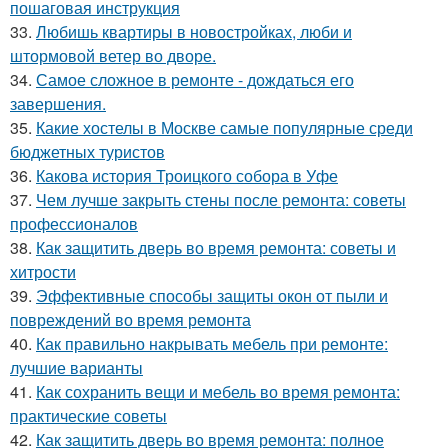
пошаговая инструкция
33.
Любишь квартиры в новостройках, люби и
штормовой ветер во дворе.
34.
Самое сложное в ремонте - дождаться его
завершения.
35.
Какие хостелы в Москве самые популярные среди
бюджетных туристов
36.
Какова история Троицкого собора в Уфе
37.
Чем лучше закрыть стены после ремонта: советы
профессионалов
38.
Как защитить дверь во время ремонта: советы и
хитрости
39.
Эффективные способы защиты окон от пыли и
повреждений во время ремонта
40.
Как правильно накрывать мебель при ремонте:
лучшие варианты
41.
Как сохранить вещи и мебель во время ремонта:
практические советы
42.
Как защитить дверь во время ремонта: полное