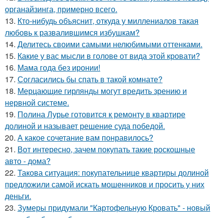
органайзинга, примерно всего.
13.
Кто-нибудь объяснит, откуда у миллениалов такая
любовь к развалившимся избушкам?
14.
Делитесь своими самыми нелюбимыми оттенками.
15.
Какие у вас мысли в голове от вида этой кровати?
16.
Мама года без иронии!
17.
Согласились бы спать в такой комнате?
18.
Мерцающие гирлянды могут вредить зрению и
нервной системе.
19.
Полина Лурье готовится к ремонту в квартире
долиной и называет решение суда победой.
20.
А какое сочетание вам понравилось?
21.
Вот интересно, зачем покупать такие роскошные
авто - дома?
22.
Такова ситуация: покупательнице квартиры долиной
предложили самой искать мошенников и просить у них
деньги.
23.
Зумеры придумали "Картофельную Кровать" - новый