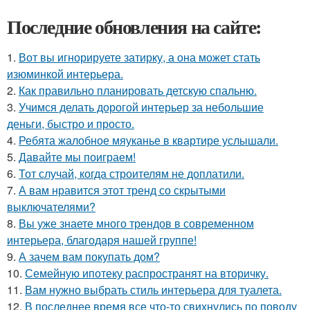
Последние обновления на сайте:
1.
Вот вы игнорируете затирку, а она может стать
изюминкой интерьера.
2.
Как правильно планировать детскую спальню.
3.
Учимся делать дорогой интерьер за небольшие
деньги, быстро и просто.
4.
Ребята жалобное мяуканье в квартире услышали.
5.
Давайте мы поиграем!
6.
Тот случай, когда строителям не доплатили.
7.
А вам нравится этот тренд со скрытыми
выключателями?
8.
Вы уже знаете много трендов в современном
интерьера, благодаря нашей группе!
9.
А зачем вам покупать дом?
10.
Семейную ипотеку распространят на вторичку.
11.
Вам нужно выбрать стиль интерьера для туалета.
12.
В последнее время все что-то свихнулись по поводу