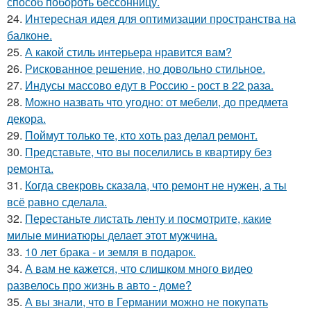
способ побороть бессонницу.
24.
Интересная идея для оптимизации пространства на
балконе.
25.
А какой стиль интерьера нравится вам?
26.
Рискованное решение, но довольно стильное.
27.
Индусы массово едут в Россию - рост в 22 раза.
28.
Можно назвать что угодно: от мебели, до предмета
декора.
29.
Поймут только те, кто хоть раз делал ремонт.
30.
Представьте, что вы поселились в квартиру без
ремонта.
31.
Когда свекровь сказала, что ремонт не нужен, а ты
всё равно сделала.
32.
Перестаньте листать ленту и посмотрите, какие
милые миниатюры делает этот мужчина.
33.
10 лет брака - и земля в подарок.
34.
А вам не кажется, что слишком много видео
развелось про жизнь в авто - доме?
35.
А вы знали, что в Германии можно не покупать