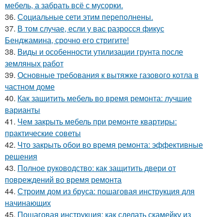
мебель, а забрать всё с мусорки.
36.
Социальные сети этим переполнены.
37.
В том случае, если у вас разросся фикус
Бенджамина, срочно его стригите!
38.
Виды и особенности утилизации грунта после
земляных работ
39.
Основные требования к вытяжке газового котла в
частном доме
40.
Как защитить мебель во время ремонта: лучшие
варианты
41.
Чем закрыть мебель при ремонте квартиры:
практические советы
42.
Что закрыть обои во время ремонта: эффективные
решения
43.
Полное руководство: как защитить двери от
повреждений во время ремонта
44.
Строим дом из бруса: пошаговая инструкция для
начинающих
45.
Пошаговая инструкция: как сделать скамейку из