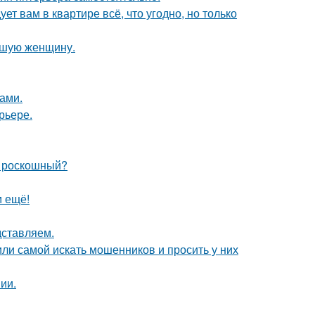
ет вам в квартире всё, что угодно, но только
ившую женщину.
ами.
рьере.
и роскошный?
м ещё!
дставляем.
ли самой искать мошенников и просить у них
ии.