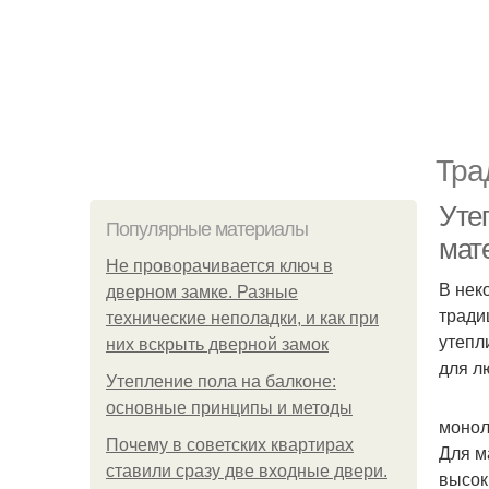
Тра
Уте
Популярные материалы
мат
Не проворачивается ключ в
В нек
дверном замке. Разные
тради
технические неполадки, и как при
утепл
них вскрыть дверной замок
для л
Утепление пола на балконе:
основные принципы и методы
монол
Почему в советских квартирах
Для м
ставили сразу две входные двери.
высок