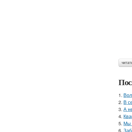
читат
Пос
1.
Вол
2.
В с
3.
А н
4.
Ква
5.
Мы 
6.
Заб