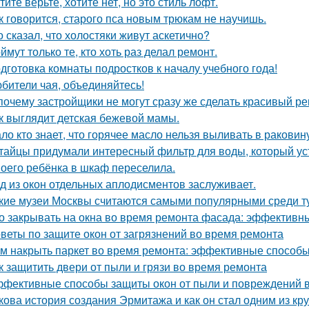
тите верьте, хотите нет, но это стиль лофт.
к говорится, старого пса новым трюкам не научишь.
о сказал, что холостяки живут аскетично?
ймут только те, кто хоть раз делал ремонт.
дготовка комнаты подростков к началу учебного года!
бители чая, объединяйтесь!
почему застройщики не могут сразу же сделать красивый р
к выглядит детская бежевой мамы.
ло кто знает, что горячее масло нельзя выливать в раковин
тайцы придумали интересный фильтр для воды, который ус
оего ребёнка в шкаф переселила.
д из окон отдельных аплодисментов заслуживает.
кие музеи Москвы считаются самыми популярными среди т
о закрывать на окна во время ремонта фасада: эффектив
веты по защите окон от загрязнений во время ремонта
м накрыть паркет во время ремонта: эффективные способ
к защитить двери от пыли и грязи во время ремонта
фективные способы защиты окон от пыли и повреждений 
кова история создания Эрмитажа и как он стал одним из к