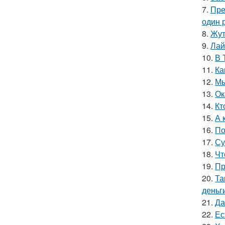
7.
Пре
один р
8.
Жут
9.
Лай
10.
В 
11.
Ка
12.
Мы
13.
Ок
14.
Кт
15.
А 
16.
По
17.
Су
18.
Чт
19.
Пр
20.
Та
деньг
21.
Да
22.
Ес