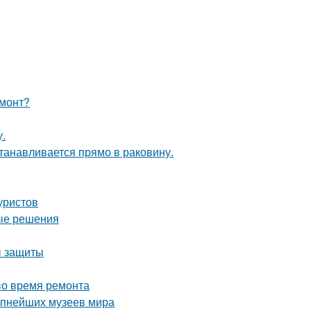
емонт?
у.
танавливается прямо в раковину.
уристов
ные решения
ы защиты
во время ремонта
рупнейших музеев мира