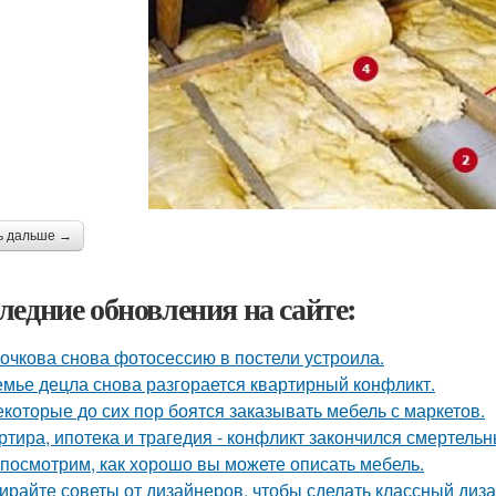
ь дальше →
ледние обновления на сайте:
очкова снова фотосессию в постели устроила.
емье децла снова разгорается квартирный конфликт.
екоторые до сих пор боятся заказывать мебель с маркетов.
ртира, ипотека и трагедия - конфликт закончился смертель
посмотрим, как хорошо вы можете описать мебель.
ирайте советы от дизайнеров, чтобы сделать классный диз