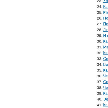
23.
Хо
24.
Ка
25.
Кт
26.
По
27.
По
28.
Лю
29.
И 
30.
Ка
31.
Ма
32.
Ки
33.
Св
34.
Ви
35.
Ка
36.
Чт
37.
Со
38.
Че
39.
Ка
40.
Эф
41.
Ка