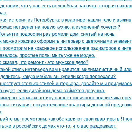
дставим, что у нас есть волшебная палочка, которая наколду
аз.
кая история из Петербурга: в квартире нашли тело и выж
фхак: нет денег на новую кухню, а изменений хочется?
Тольятти подростки разгромили дом, снятый на ночь.
к можно красиво оформить интерьер с цветочными элемент
 посмотрим на красивое использование радиаторов в инте
азалось, простые полы мыть уже не модно.
о сказал, что ремонт - это мужское дело?
какой стиль интерьера вам нравится: милималистичный ил
делитесь, какую мебель вы купили когда переехали?
ществует столько стилей интерьера, давайте мы придумае
о будет, если дизайном дома займётся девушка.
имерно так мы квартиру нашего типичного подписчика пре
кова ситуация: покупательнице квартиры долиной предложи
и.
вайте мы посмотрим, как обставляют свои квартиры в Япон
ть же в российских домах что-то, что вас раздражает.