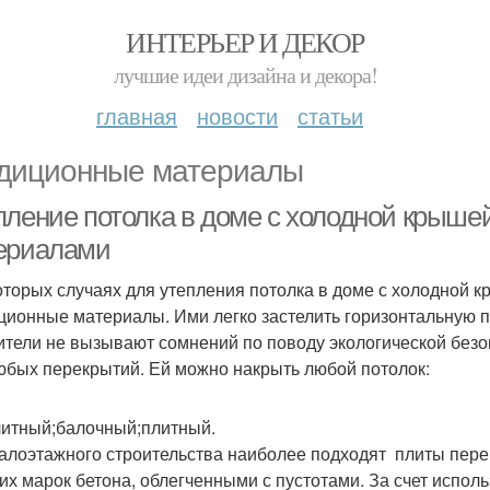
ИНТЕРЬЕР И ДЕКОР
лучшие идеи дизайна и декора!
главная
новости
статьи
диционные материалы
пление потолка в доме с холодной крыш
ериалами
оторых случаях для утепления потолка в доме с холодной 
ционные материалы. Ими легко застелить горизонтальную пл
ители не вызывают сомнений по поводу экологической безо
юбых перекрытий. Ей можно накрыть любой потолок:
итный;балочный;плитный.
алоэтажного строительства наиболее подходят плиты перек
их марок бетона, облегченными с пустотами. За счет испол