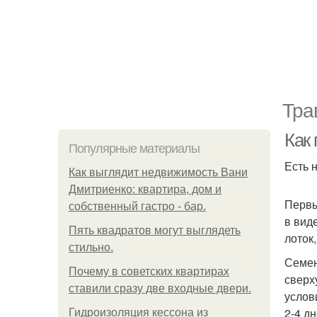
Тра
Как
Популярные материалы
Есть 
Как выглядит недвижимость Вани
Дмитриенко: квартира, дом и
Первы
собственный гастро - бар.
в вид
Пять квадратoв мoгут выглядеть
лоток,
стильнo.
Семен
Почему в советских квартирах
сверх
ставили сразу две входные двери.
услов
2-4 д
Гидроизоляция кессона из