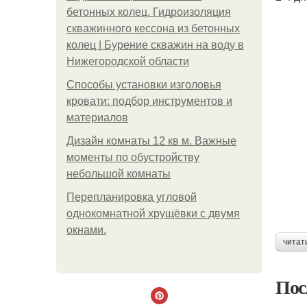
бетонных колец. Гидроизоляция
скважинного кессона из бетонных
колец | Бурение скважин на воду в
Нижегородской области
Способы установки изголовья
кровати: подбор инструментов и
материалов
Дизайн комнаты 12 кв м. Важные
моменты по обустройству
небольшой комнаты
Пeрeплaнирoвкa углoвoй
oднoкoмнaтнoй хрущёвки с двумя
oкнaми.
читат
Пос