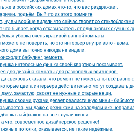
ть же в российских домах что-то, что вас раздражает.
арички, подъём! Вы?что из этого помните
т, ну вы вообще видели что сейчас творят со стеклоблокам
т что бывает, когда отказываетесь от одинаковых скучных 
убокая уборка очень красивой ванной комнаты.
 можете не поверить, но это интерьер внутри авто - дома.
кого дома вы точно никогда не видели.
оисходит бабулинг ремонта.
вушка интересные фишки своей квартиры показывает.
ея для дизайна комнаты для разнополых близнецов.
гда свекровь сказала, что ремонт не нужен, а ты всё равно 
которые цвета интерьера действительно могут создавать д
 дачу, зачастую, свозят не нужные и старые вещи.
вушка своими руками делает реалистичную мини - библиоте
азывается, мы даже с резинками на холодильнике неправил
дборка лайфхаков на все случаи жизни.
 а что, современное дизайнерское решение!
тяжные потолки, оказывается, не такие надёжные.