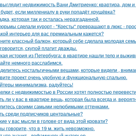
 выглядит недвижимость Вани Дмитриенко: квартира, дом и 
 будет, если миллениалу в руки попадёт хрущёвка?
адка, которая так и осталась неразгаданной.
тюрьмы сделали курорт - "Кресты" превращают в люкс - про
акой интерьер для вас премиальным кажется?
ните классный балкон, который себе сделала молодая семь
 говорится, скупой платит дважды.
кая история из Петербурга: в квартире нашли тело и выж
айте немного расслабимся.
делитесь ностальгичными вещами, которые видели , вниман
вите проект очень удобную и функциональную спальню.
йтеры минимализма, радуйтесь!
елки с недвижимостью в России хотят полностью перевести
ть ли у вас в квартире вещь, которая была всегда и, вероят
литесь своими самыми нелюбимыми оттенками.
ть среди подписчиков центральные?
кие у вас мысли в голове от вида этой кровати?
вы говорите, что в 19 м. жить невозможно.
т что значит - дофаминовый интерьер.