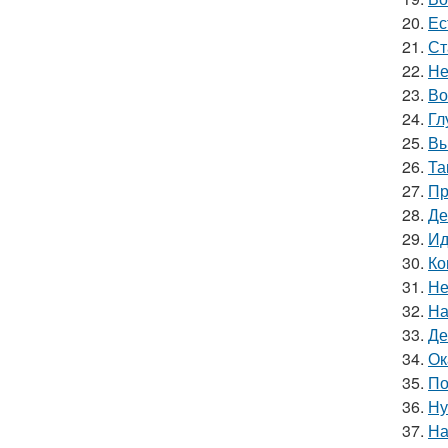
20.
Ес
21.
Ст
22.
Не
23.
Во
24.
Гл
25.
Вы
26.
Та
27.
Пр
28.
Де
29.
Ид
30.
Ко
31.
Не
32.
На
33.
Де
34.
Ок
35.
По
36.
Ну
37.
На