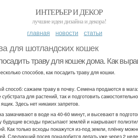
ИНТЕРЬЕР И ДЕКОР
лучшие идеи дизайна и декора!
главная
новости
статьи
ва для шотландских кошек
 посадить траву для кошек дома. Как выр
несколько способов, как посадить траву для кошки.
й способ: сажаем траву в почву. Семена продаются в мага
е субстрата для растений, так и подготовить самостоятельно.
 ящик. Здесь нет никаких запретов.
а замачивают в воде на 40-60 минут, и высевают в подгот
у будущие всходы присыпают землёй и накрывают полиэти
ий. Как только всходы покажутся из-под земли, плёнку мож
ней. Следующий посев понадобится делать уже через 2 неде