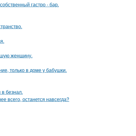
собственный гастро - бар.
странство.
я.
ившую женщину.
ие, только в доме у бабушки.
 в безнал.
нее всего, останется навсегда?