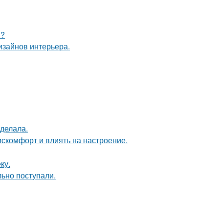
и?
дизайнов интерьера.
сделала.
искомфорт и влиять на настроение.
ку.
ьно поступали.