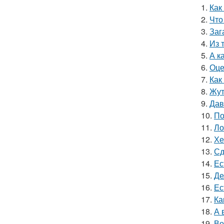
1.
Как
2.
Что
3.
Заг
4.
Из 
5.
А к
6.
Оце
7.
Как
8.
Жут
9.
Дав
10.
По
11.
Ло
12.
Хе
13.
Сд
14.
Ес
15.
Де
16.
Ес
17.
Ка
18.
А 
19.
Во