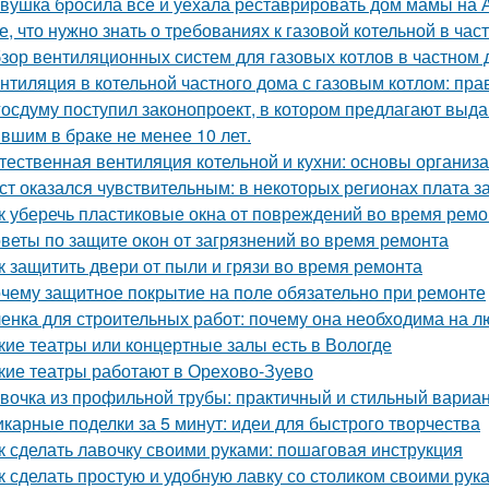
вушка бросила всё и уехала реставрировать дом мамы на 
е, что нужно знать о требованиях к газовой котельной в час
зор вентиляционных систем для газовых котлов в частном
нтиляция в котельной частного дома с газовым котлом: пра
госдуму поступил законопроект, в котором предлагают выда
вшим в браке не менее 10 лет.
тественная вентиляция котельной и кухни: основы организ
ст оказался чувствительным: в некоторых регионах плата з
к уберечь пластиковые окна от повреждений во время ремо
веты по защите окон от загрязнений во время ремонта
к защитить двери от пыли и грязи во время ремонта
чему защитное покрытие на поле обязательно при ремонте
енка для строительных работ: почему она необходима на л
кие театры или концертные залы есть в Вологде
кие театры работают в Орехово-Зуево
вочка из профильной трубы: практичный и стильный вариа
карные поделки за 5 минут: идеи для быстрого творчества
к сделать лавочку своими руками: пошаговая инструкция
к сделать простую и удобную лавку со столиком своими рук