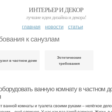
ИНТЕРЬЕР И ДЕКОР
лучшие идеи дизайна и декора!
главная
новости
статьи
бования к санузлам
Эстетические
узел в частном доме
требования
 оборудовать ванную комнату в частном д
я
т ванной комнаты и туалета своими руками – нелёгкое дело.
ении – ещё сложнее. У нас как раз такой вариант. Жизнь в 