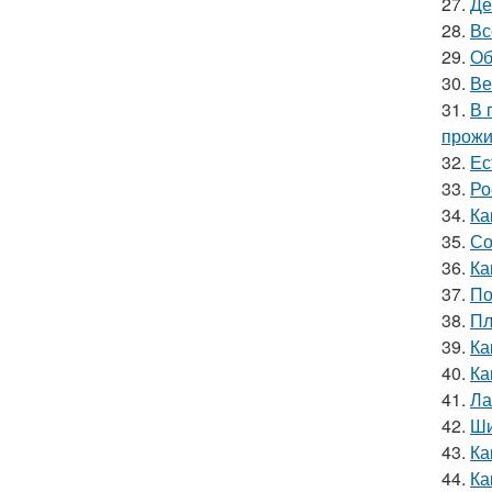
27.
Де
28.
Вс
29.
Об
30.
Ве
31.
В 
прожи
32.
Ес
33.
Ро
34.
Ка
35.
Со
36.
Ка
37.
По
38.
Пл
39.
Ка
40.
Ка
41.
Ла
42.
Ши
43.
Ка
44.
Ка