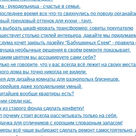
а - рукодельница - счастье в семье.
последнее время все что-то свихнулись по поводу органайз
вый трендовый оттенок для кухни - тауп.
к выбрать шкаф-кровать трансформер: советы покупателю
ществует столько стилей интерьера, давайте мы придумае
сдума хочет закрыть лазейку "Бабушкиных Схем" - правила
вушка необычные решения в своём ремонте показывает.
каким цветом вы ассоциируете сами себя?
лько не говорите, что у вас всегда всё лежит на своих места
кого дома вы точно никогда не видели.
ея для дизайна комнаты для разнополых близнецов.
корейцев даже холодильники умный.
китайцев вообще квартиры есть?
нии среди нас.
к из старого фонда сделать конфетку!
т почему стоит всегда рассчитывать только на себя.
дачка для отличников с хорошим словарным запасом!
меры всё чаще выбирают сделать ремонт самостоятельно, а