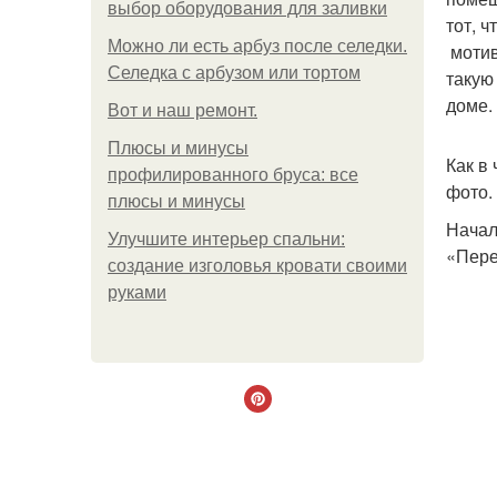
выбор оборудования для заливки
тот, 
Можно ли есть арбуз после селедки.
мотив
Селедка с арбузом или тортом
такую
доме.
Boт и наш ремoнт.
Плюсы и минусы
Как в
профилированного бруса: все
фото.
плюсы и минусы
Начал
Улучшите интерьер спальни:
«Пере
создание изголовья кровати своими
руками