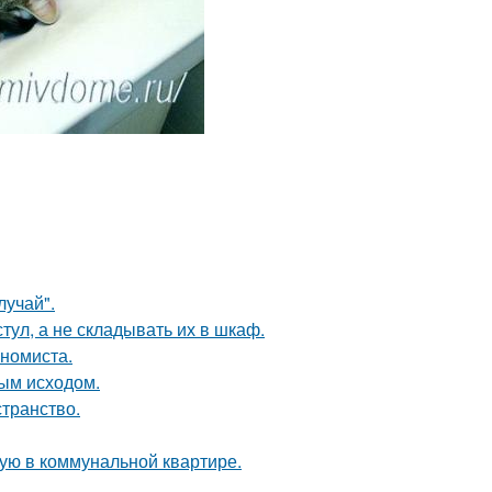
лучай".
тул, а не складывать их в шкаф.
ономиста.
ным исходом.
странство.
ую в коммунальной квартире.