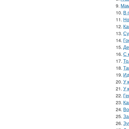
9.
Мам
10.
В 
11.
Но
12.
Ка
13.
Су
14.
Го
15.
Де
16.
С 
17.
То
18.
Та
19.
Ид
20.
У 
21.
У 
22.
Ге
23.
Ка
24.
Во
25.
За
26.
Зу