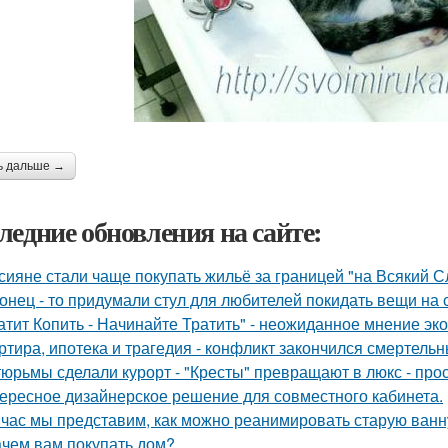
ь дальше →
ледние обновления на сайте:
сияне стали чаще покупать жильё за границей "на Всякий С
онец - то придумали стул для любителей покидать вещи на с
атит Копить - Начинайте Тратить" - неожиданное мнение эк
ртира, ипотека и трагедия - конфликт закончился смертель
тюрьмы сделали курорт - "Кресты" превращают в люкс - про
ересное дизайнерское решение для совместного кабинета.
час мы представим, как можно реанимировать старую ванн
ачем вам покупать дом?