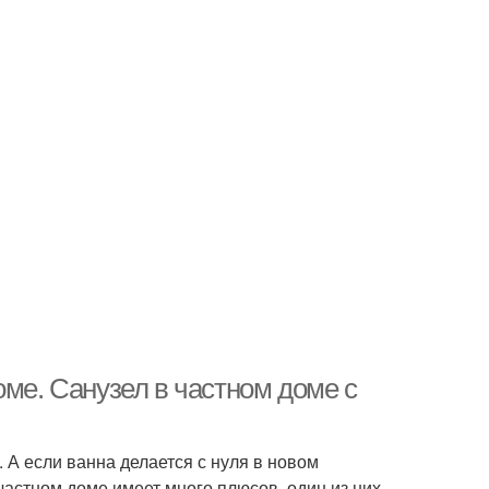
оме. Санузел в частном доме с
 А если ванна делается с нуля в новом
частном доме имеет много плюсов, один из них