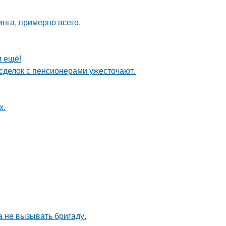
инга, примерно всего.
м ещё!
 сделок с пенсионерами ужесточают.
х.
 не вызывать бригаду.