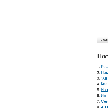
читат
Пос
1.
Рос
2.
Нак
3.
"Хв
4.
Ква
5.
Из 
6.
Инт
7.
Сей
8.
А з