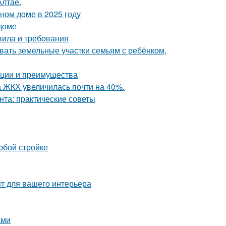
Алтае.
тном доме в 2025 году
 доме
вила и требования
вать земельные участки семьям с ребёнком,
ации и преимущества
а ЖКХ увеличилась почти на 40%.
нта: практические советы
юбой стройке
нт для вашего интерьера
ами