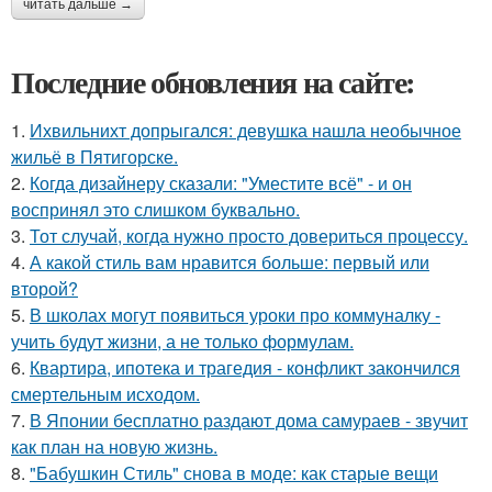
читать дальше →
Последние обновления на сайте:
1.
Ихвильнихт допрыгался: девушка нашла необычное
жильё в Пятигорске.
2.
Когда дизайнеру сказали: "Уместите всё" - и он
воспринял это слишком буквально.
3.
Тот случай, когда нужно просто довериться процессу.
4.
А какой стиль вам нравится больше: первый или
второй?
5.
В школах могут появиться уроки про коммуналку -
учить будут жизни, а не только формулам.
6.
Квартира, ипотека и трагедия - конфликт закончился
смертельным исходом.
7.
В Японии бесплатно раздают дома самураев - звучит
как план на новую жизнь.
8.
"Бабушкин Стиль" снова в моде: как старые вещи