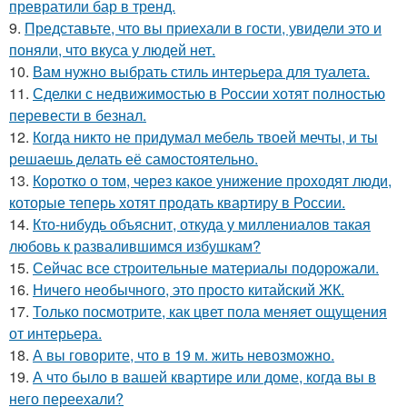
превратили бар в тренд.
9.
Представьте, что вы приехали в гости, увидели это и
поняли, что вкуса у людей нет.
10.
Вам нужно выбрать стиль интерьера для туалета.
11.
Сделки с недвижимостью в России хотят полностью
перевести в безнал.
12.
Когда никто не придумал мебель твоей мечты, и ты
решаешь делать её самостоятельно.
13.
Коротко о том, через какое унижение проходят люди,
которые теперь хотят продать квартиру в России.
14.
Кто-нибудь объяснит, откуда у миллениалов такая
любовь к развалившимся избушкам?
15.
Сейчас все строительные материалы подорожали.
16.
Ничего необычного, это просто китайский ЖК.
17.
Только посмотрите, как цвет пола меняет ощущения
от интерьера.
18.
А вы говорите, что в 19 м. жить невозможно.
19.
А что было в вашей квартире или доме, когда вы в
него переехали?