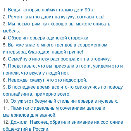
1.
Вещи, которые поймут только дети 90 х.
2.
Ремонт знатно давит на кукуху, согласитесь!
3.
Мы посмотрим, как хорошо вы можете описать
мебель.
4.
Обзор интерьера одинокой сторожки.
5.
Вы уже знаете много трендов в современном
интерьера, благодаря нашей группе!
6.
Семейную ипотеку распространят на вторичку.
7.
Представьте, что вы приехали в гости, увидели это и
поняли, что вкуса у людей нет.
8.
Невежды скажут, что это недострой.
9.
В последнее время все что-то свихнулись по поводу
органайзинга, примерно всего.
10.
Ох уж этот безумный стиль интерьера в нулевых.
11.
Памятки с идеальным сочетанием цветов и
материалов для ванной.
12.
Дожили! Наконец обратили внимание на состояние
общежитий в России.