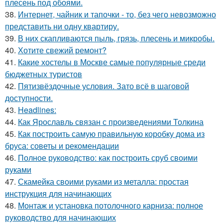
плесень под обоями.
38.
Интернет, чайник и тапочки - то, без чего невозможно
представить ни одну квартиру.
39.
В них скапливаются пыль, грязь, плесень и микробы.
40.
Хотите свежий ремонт?
41.
Какие хостелы в Москве самые популярные среди
бюджетных туристов
42.
Пятизвёздочные условия. Зато всё в шаговой
доступности.
43.
Headlines:
44.
Как Ярославль связан с произведениями Толкина
45.
Как построить самую правильную коробку дома из
бруса: советы и рекомендации
46.
Полное руководство: как построить сруб своими
руками
47.
Скамейка своими руками из металла: простая
инструкция для начинающих
48.
Монтаж и установка потолочного карниза: полное
руководство для начинающих