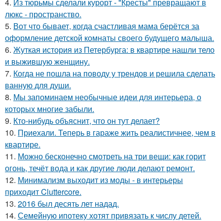
4.
Из тюрьмы сделали курорт - "Кресты" превращают в
люкс - пространство.
5.
Вот что бывает, когда счастливая мама берётся за
оформление детской комнаты своего будущего малыша.
6.
Жуткая история из Петербурга: в квартире нашли тело
и выжившую женщину.
7.
Когда не пошла на поводу у трендов и решила сделать
ванную для души.
8.
Мы запоминаем необычные идеи для интерьера, о
которых многие забыли.
9.
Кто-нибудь объяснит, что он тут делает?
10.
Приехали. Теперь в гараже жить реалистичнее, чем в
квартире.
11.
Можно бесконечно смотреть на три вещи: как горит
огонь, течёт вода и как другие люди делают ремонт.
12.
Минимализм выходит из моды - в интерьеры
приходит Cluttercore.
13.
2016 был десять лет надад.
14.
Семейную ипотеку хотят привязать к числу детей.