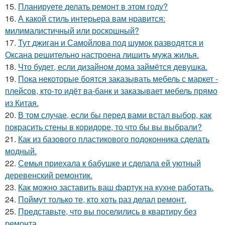
15.
Планируете делать ремонт в этом году?
16.
А какой стиль интерьера вам нравится:
милималистичный или роскошный?
17.
Тут джиган и Самойлова под шумок разводятся и
Оксана решительно настроена лишить мужа жилья.
18.
Что будет, если дизайном дома займётся девушка.
19.
Пока некоторые боятся заказывать мебель с маркет -
плейсов, кто-то идёт ва-банк и заказывает мебель прямо
из Китая.
20.
В том случае, если бы перед вами встал выбор, как
покрасить стены в коридоре, то что бы вы выбрали?
21.
Как из базового пластикового подоконника сделать
модный.
22.
Семья приехала к бабушке и сделала ей уютный
деревенский ремонтик.
23.
Как можно заставить ваш фартук на кухне работать.
24.
Поймут только те, кто хоть раз делал ремонт.
25.
Представьте, что вы поселились в квартиру без
ремонта.