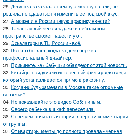
26.
Девушка заказала стрёмную люстру на али, но
решила не сдаваться и изменить её под свой вкус.
27.
А может и в России такую практику ввести?
28.
Талантливый человек даже в небольшом
пространстве сможет навести уют.
29.
Эскалаторы в ТЦ России - всё.
30.
Вот что бывает, когда за дело берётся
профессиональный дизайнер.
31.
Прикиньте, как бабушки обалдеют от этой новости.
32.
Китайцы придумали интересный фильтр для воды,
который устанавливается прямо в раковину.
33.
Когда-нибудь замечали в Москве такие огромные
вытяжки?
34.
Не показывайте это видео Собяниным.
35.
Своего ребёнка в шкаф переселила.
36.
Советуем почитать истории в первом комментарии
от группы.
37.
От квартиры мечты до полного провала - чёрная