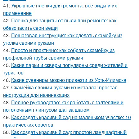
41.
Укрывные пленки для ремонта: все виды и их
применение
42.
Пленка для защиты от пыли при ремонте: как
обезопасить свои вещи
43.
Пошаговая инструкция: как сделать скамейку из
уголка своими руками
44.
Просто и практично: как собрать скамейку из
профильной трубы своими руками
45.
Какие парки и скверы популярны среди жителей и
туристов
46.
Какие сувениры можно привезти из Усть-Илимска
47.
Скамейка своими руками из металла: простая
инструкция для начинающих
48.
Полное руководство: как работать с галтелями и
потолочным плинтусом шаг за шагом
49.
Как создать красивый сад на маленьком участке: 10
практических советов
50.
Как создать красивый сад: простой ландшафтный