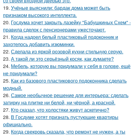
со своей входной дверью это.
19.
Учёные выяснили: бардак дома может быть
признаком высокого интеллекта.
20.
Госдума хочет закрыть лазейку "Бабушкиных Схем" -
правила сделок с пенсионерами ужесточают.
21.
Когда надоел белый пластиковый подоконник и
захотелось добавить изюминки.
22.
Сделала из яркой розовой кухни стильную серую.
23.
А такой ли это серьёзный косяк, как думаете?
24.
Мебель, которую вы придумали у себя в голове, ещё
не придумали?
25.
Как из базового пластикового подоконника сделать
модный.
26.
Самое необычное решение для интерьера: сделать
затирку на плитке ни белой, ни чёрной, а красной.
27.
Кто сказал, что холостяки живут аскетично?
28.
В Госдуме хотят признать пустующие квартиры
официально.
29.
Когда свекровь сказала, что ремонт не нужен, а ты