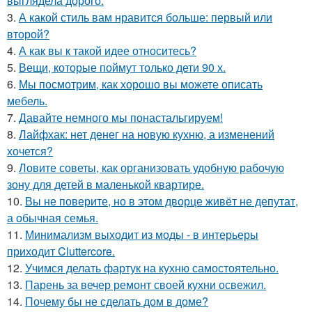
выглядела дорого.
3.
А какой стиль вам нравится больше: первый или
второй?
4.
А как вы к такой идее относитесь?
5.
Вещи, которые поймут только дети 90 х.
6.
Мы посмотрим, как хорошо вы можете описать
мебель.
7.
Давайте немного мы понастальгируем!
8.
Лайфхак: нет денег на новую кухню, а изменений
хочется?
9.
Ловите советы, как организовать удобную рабочую
зону для детей в маленькой квартире.
10.
Вы не поверите, но в этом дворце живёт не депутат,
а обычная семья.
11.
Минимализм выходит из моды - в интерьеры
приходит Cluttercore.
12.
Учимся делать фартук на кухню самостоятельно.
13.
Парень за вечер ремонт своей кухни освежил.
14.
Почему бы не сделать дом в доме?