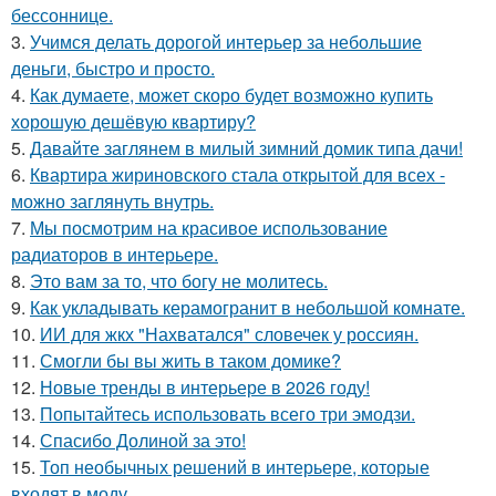
бессоннице.
3.
Учимся делать дорогой интерьер за небольшие
деньги, быстро и просто.
4.
Как думаете, может скоро будет возможно купить
хорошую дешёвую квартиру?
5.
Давайте заглянем в милый зимний домик типа дачи!
6.
Квартира жириновского стала открытой для всех -
можно заглянуть внутрь.
7.
Мы посмотрим на красивое использование
радиаторов в интерьере.
8.
Это вам за то, что богу не молитесь.
9.
Как укладывать керамогранит в небольшой комнате.
10.
ИИ для жкх "Нахватался" словечек у россиян.
11.
Смогли бы вы жить в таком домике?
12.
Новые тренды в интерьере в 2026 году!
13.
Попытайтесь использовать всего три эмодзи.
14.
Спасибо Долиной за это!
15.
Топ необычных решений в интерьере, которые
входят в моду.