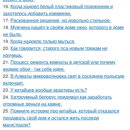
16.
Когда надоел белый пластиковый подоконник и
захотелось добавить изюминки.
17.
Рискованное решение, но довольно стильное.
18.
Мужчина нашёл в своём доме окно, которого в доме
не было.
19.
Когда надоело только мыться.
20.
Как говорится, старого пса новым трюкам не
научишь.
21.
Процесс ремонта комнаты в детской или почему
жидкие обои - так себе идея.
22.
В Алматы микроволновка свет в соседнем подъезде
включает.
23.
У китайцев вообще квартиры есть?
24.
Хитроумный белорус придумал как заработать
огромные деньги на камне.
25.
Помните историю про китайца, который отказался
продавать свой дом и остался жить посреди
магистрали?