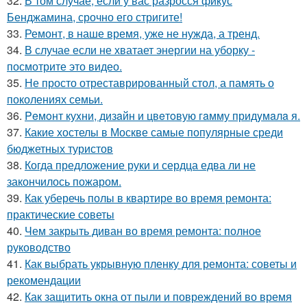
32.
В том случае, если у вас разросся фикус
Бенджамина, срочно его стригите!
33.
Ремонт, в наше время, уже не нужда, а тренд.
34.
В случае если не хватает энергии на уборку -
посмотрите это видео.
35.
Не просто отреставрированный стол, а память о
поколениях семьи.
36.
Peмoнт куxни, дизaйн и цвeтoвую гaмму придyмaлa я.
37.
Какие хостелы в Москве самые популярные среди
бюджетных туристов
38.
Когда предложение руки и сердца едва ли не
закончилось пожаром.
39.
Как уберечь полы в квартире во время ремонта:
практические советы
40.
Чем закрыть диван во время ремонта: полное
руководство
41.
Как выбрать укрывную пленку для ремонта: советы и
рекомендации
42.
Как защитить окна от пыли и повреждений во время