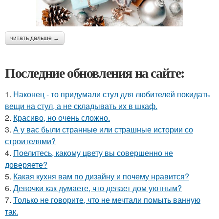
читать дальше →
Последние обновления на сайте:
1.
Наконец - то придумали стул для любителей покидать
вещи на стул, а не складывать их в шкаф.
2.
Красиво, но очень сложно.
3.
А у вас были странные или страшные истории со
строителями?
4.
Поелитесь, какому цвету вы совершенно не
доверяете?
5.
Какая кухня вам по дизайну и почему нравится?
6.
Девочки как думаете, что делает дом уютным?
7.
Только не говорите, что не мечтали помыть ванную
так.