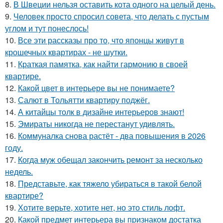
8.
В Швеции нельзя оставить кота одного на целый день.
9.
Человек просто спросил совета, что делать с пустым
углом и тут понеслось!
10.
Все эти рассказы про то, что японцы живут в
крошечных квартирах - не шутки.
11.
Краткая памятка, как найти гармонию в своей
квартире.
12.
Какой цвет в интерьере вы не понимаете?
13.
Салют в Тольятти квартиру поджёг.
14.
А китайцы толк в дизайне интерьеров знают!
15.
Эмираты никогда не перестанут удивлять.
16.
Коммуналка снова растёт - два повышения в 2026
году.
17.
Когда муж обещал закончить ремонт за несколько
недель.
18.
Представьте, как тяжело убираться в такой белой
квартире?
19.
Хотите верьте, хотите нет, но это стиль лофт.
20.
Какой предмет интерьера вы признаком достатка